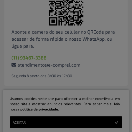
Aponte a camera do seu celular no QRCode para
acessar de forma rápida o nosso WhatsApp, ou
ligue para:
(11) 93467-3388
atendimento@e-comprei.com
Segunda à sexta das 8h30 às 17h30
Usamos cookies neste site para oferecer a melhor experiência em
nosso site e mostrar anúncios relevantes. Para saber mais, leia
nossa
política de privacidade
.
Marketplace B2B Serviços Inteligentes Ltda | CNPJ: 31.415.786/0001-31 | ©
ACEITAR
Copyright 2026 - Todos os direitos reservados