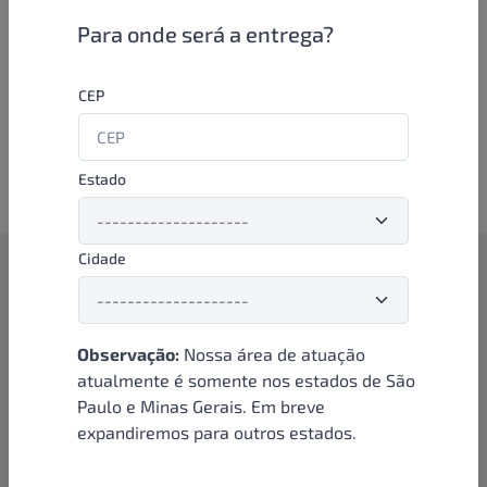
Para onde será a entrega?
CEP
Estado
Cidade
Como funciona
Se você é um lojista de perfumaria ou farmácia, está apto a
Observação:
Nossa área de atuação
aproveitar as promoções e ofertas direto das indústrias de
atualmente é somente nos estados de São
beleza e higiene em nossa plataforma. E o melhor: você continua
Paulo e Minas Gerais. Em breve
comprando de seus distribuidores parceiros e encontra novos
distribuidores para comprar cada vez com mais praticidade e
expandiremos para outros estados.
agilidade. Aproveite!