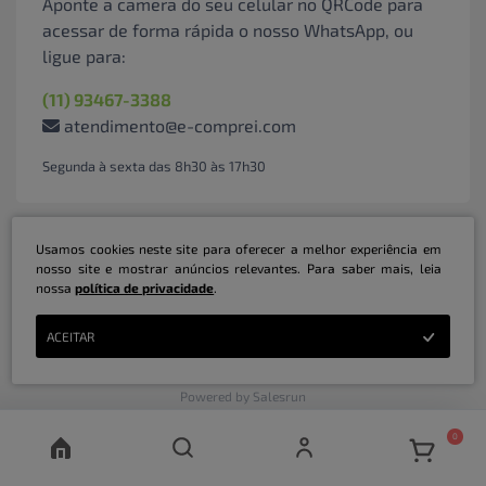
Aponte a camera do seu celular no QRCode para
acessar de forma rápida o nosso WhatsApp, ou
ligue para:
(11) 93467-3388
atendimento@e-comprei.com
Segunda à sexta das 8h30 às 17h30
Usamos cookies neste site para oferecer a melhor experiência em
nosso site e mostrar anúncios relevantes. Para saber mais, leia
nossa
política de privacidade
.
Marketplace B2B Serviços Inteligentes Ltda | CNPJ: 31.415.786/0001-31 | ©
ACEITAR
Copyright 2026 - Todos os direitos reservados
Powered by Salesrun
0