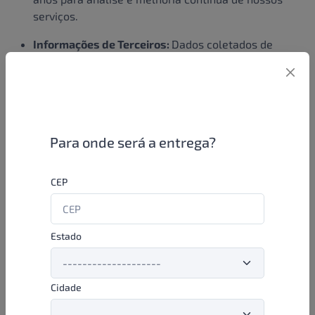
serviços.
Informações de Terceiros:
Dados coletados de
terceiros, caso sejam integrados à sua conta, são
mantidos sob as mesmas condições das
informações de conta.
Dados de Emprego:
No caso de candidaturas a
emprego, as informações são retidas durante o
Para onde será a entrega?
período de recrutamento e, se não for bem-
sucedido, até um ano após o processo de
CEP
recrutamento terminar, a menos que você dê
consentimento para reter essas informações por um
período mais longo.
Estado
Informações para Cumprimento Legal:
Certos dados
podem ser mantidos por períodos mais longos
conforme exigido por obrigações legais,
Cidade
regulamentares, fiscais ou contábeis.