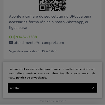
Aponte a camera do seu celular no QRCode para
acessar de forma rápida o nosso WhatsApp, ou
ligue para:
(11) 93467-3388
atendimento@e-comprei.com
Segunda à sexta das 8h30 às 17h30
Usamos cookies neste site para oferecer a melhor experiência em
nosso site e mostrar anúncios relevantes. Para saber mais, leia
nossa
política de privacidade
.
Marketplace B2B Serviços Inteligentes Ltda | CNPJ: 31.415.786/0001-31 | ©
ACEITAR
Copyright 2026 - Todos os direitos reservados
Powered by Salesrun