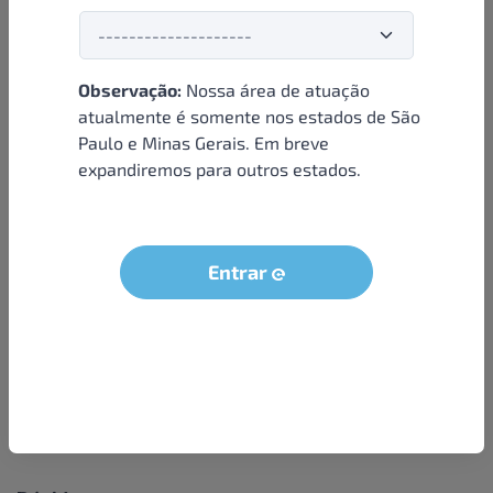
Observação:
Nossa área de atuação
Institucional
atualmente é somente nos estados de São
Paulo e Minas Gerais. Em breve
Sobre nós
expandiremos para outros estados.
Condições e termos
Política de privacidade
Seja um parceiro
Entrar
LGPD - Solicitação dos dados do titular
Trabalhe conosco
Compra segura