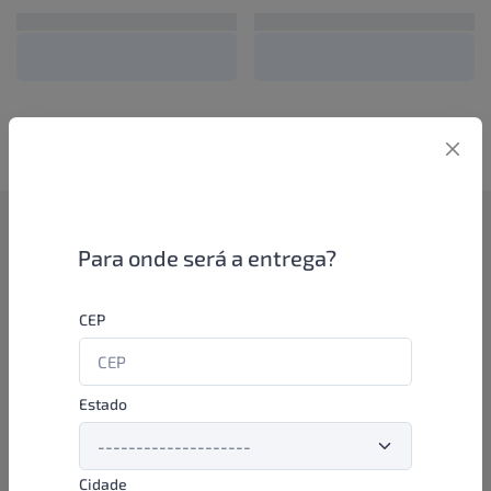
Como funciona
Para onde será a entrega?
Se você é um lojista de perfumaria ou farmácia, está apto a
CEP
aproveitar as promoções e ofertas direto das indústrias de
beleza e higiene em nossa plataforma. E o melhor: você continua
comprando de seus distribuidores parceiros e encontra novos
distribuidores para comprar cada vez com mais praticidade e
Estado
agilidade. Aproveite!
Cidade
Formas de pagamento