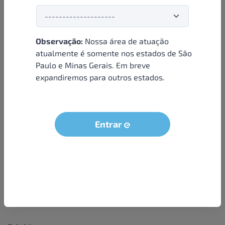
Observação:
Nossa área de atuação
Institucional
atualmente é somente nos estados de São
Paulo e Minas Gerais. Em breve
Sobre nós
expandiremos para outros estados.
Condições e termos
Política de privacidade
Seja um parceiro
Entrar
LGPD - Solicitação dos dados do titular
Trabalhe conosco
Compra segura