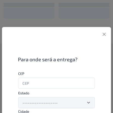
Como funciona
Para onde será a entrega?
Se você é um lojista de perfumaria ou farmácia, está apto a
CEP
aproveitar as promoções e ofertas direto das indústrias de
beleza e higiene em nossa plataforma. E o melhor: você continua
comprando de seus distribuidores parceiros e encontra novos
distribuidores para comprar cada vez com mais praticidade e
Estado
agilidade. Aproveite!
Cidade
Formas de pagamento