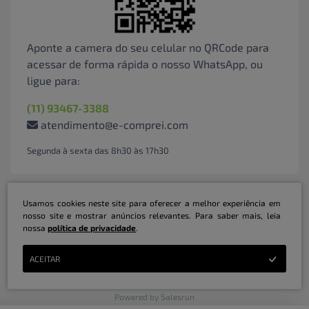
Aponte a camera do seu celular no QRCode para
acessar de forma rápida o nosso WhatsApp, ou
ligue para:
(11) 93467-3388
atendimento@e-comprei.com
Segunda à sexta das 8h30 às 17h30
Usamos cookies neste site para oferecer a melhor experiência em
nosso site e mostrar anúncios relevantes. Para saber mais, leia
nossa
política de privacidade
.
Marketplace B2B Serviços Inteligentes Ltda | CNPJ: 31.415.786/0001-31 | ©
ACEITAR
Copyright 2026 - Todos os direitos reservados
Powered by Salesrun