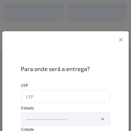
Como funciona
Para onde será a entrega?
Se você é um lojista de perfumaria ou farmácia, está apto a
CEP
aproveitar as promoções e ofertas direto das indústrias de
beleza e higiene em nossa plataforma. E o melhor: você continua
comprando de seus distribuidores parceiros e encontra novos
distribuidores para comprar cada vez com mais praticidade e
Estado
agilidade. Aproveite!
Cidade
Formas de pagamento