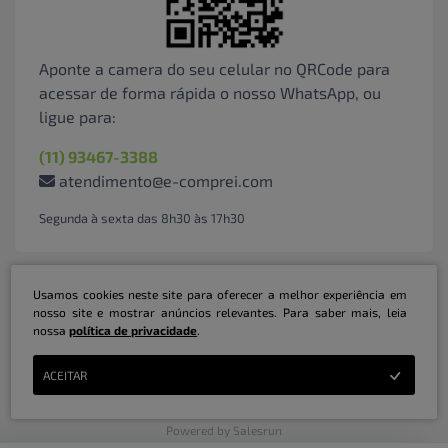
Aponte a camera do seu celular no QRCode para
acessar de forma rápida o nosso WhatsApp, ou
ligue para:
(11) 93467-3388
atendimento@e-comprei.com
Segunda à sexta das 8h30 às 17h30
Usamos cookies neste site para oferecer a melhor experiência em
nosso site e mostrar anúncios relevantes. Para saber mais, leia
nossa
política de privacidade
.
Marketplace B2B Serviços Inteligentes Ltda | CNPJ: 31.415.786/0001-31 | ©
ACEITAR
Copyright 2026 - Todos os direitos reservados
Powered by Salesrun