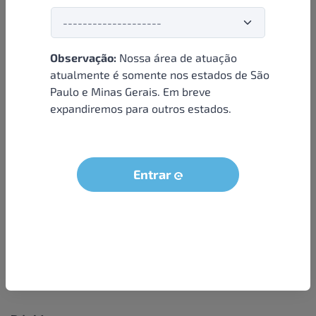
Observação:
Nossa área de atuação
Institucional
atualmente é somente nos estados de São
Paulo e Minas Gerais. Em breve
Sobre nós
expandiremos para outros estados.
Condições e termos
Política de privacidade
Seja um parceiro
Entrar
LGPD - Solicitação dos dados do titular
Trabalhe conosco
Compra segura