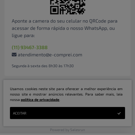
Aponte a camera do seu celular no QRCode para
acessar de forma rápida o nosso WhatsApp, ou
ligue para:
(11) 93467-3388
atendimento@e-comprei.com
Segunda à sexta das 8h30 às 17h30
Usamos cookies neste site para oferecer a melhor experiência em
nosso site e mostrar anúncios relevantes. Para saber mais, leia
nossa
política de privacidade
.
Marketplace B2B Serviços Inteligentes Ltda | CNPJ: 31.415.786/0001-31 | ©
ACEITAR
Copyright 2026 - Todos os direitos reservados
Powered by Salesrun