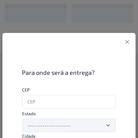
Como funciona
Para onde será a entrega?
Se você é um lojista de perfumaria ou farmácia, está apto a
CEP
aproveitar as promoções e ofertas direto das indústrias de
beleza e higiene em nossa plataforma. E o melhor: você continua
comprando de seus distribuidores parceiros e encontra novos
distribuidores para comprar cada vez com mais praticidade e
Estado
agilidade. Aproveite!
Cidade
Formas de pagamento