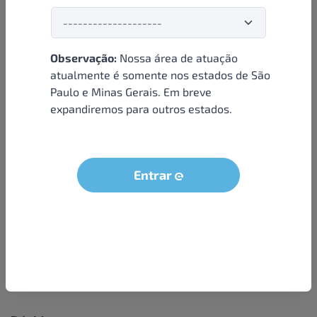
Observação:
Nossa área de atuação
Institucional
atualmente é somente nos estados de São
Paulo e Minas Gerais. Em breve
Sobre nós
expandiremos para outros estados.
Condições e termos
Política de privacidade
Seja um parceiro
Entrar
LGPD - Solicitação dos dados do titular
Trabalhe conosco
Compra segura