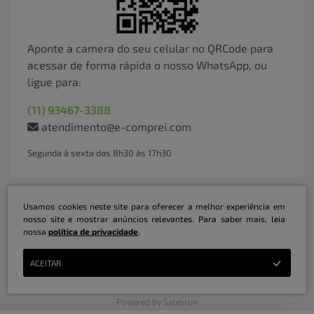
Aponte a camera do seu celular no QRCode para
acessar de forma rápida o nosso WhatsApp, ou
ligue para:
(11) 93467-3388
atendimento@e-comprei.com
Segunda à sexta das 8h30 às 17h30
Usamos cookies neste site para oferecer a melhor experiência em
nosso site e mostrar anúncios relevantes. Para saber mais, leia
nossa
política de privacidade
.
Marketplace B2B Serviços Inteligentes Ltda | CNPJ: 31.415.786/0001-31 | ©
ACEITAR
Copyright 2026 - Todos os direitos reservados
Powered by Salesrun