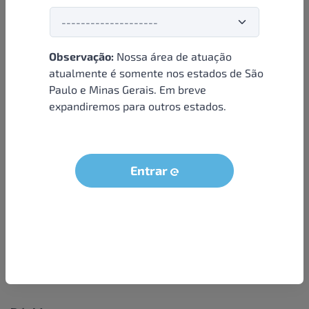
Observação:
Nossa área de atuação
Institucional
atualmente é somente nos estados de São
Paulo e Minas Gerais. Em breve
Sobre nós
expandiremos para outros estados.
Condições e termos
Política de privacidade
Seja um parceiro
Entrar
LGPD - Solicitação dos dados do titular
Trabalhe conosco
Compra segura