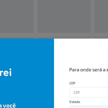
00000000
0000000
UN/1
UN/1
R$ 00,00
R$ 00,
Para onde será a 
CEP
Estado
a você