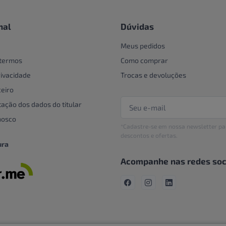
nal
Dúvidas
Meus pedidos
 termos
Como comprar
rivacidade
Trocas e devoluções
eiro
tação dos dados do titular
nosco
*Cadastre-se em nossa newsletter pa
descontos e ofertas.
ura
Acompanhe nas redes soc