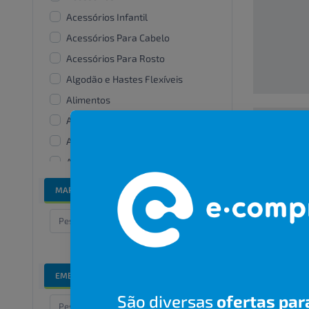
Acessórios Infantil
Acessórios Para Cabelo
Acessórios Para Rosto
Algodão e Hastes Flexíveis
Alimentos
Alisantes
Amaciante De Roupas
00000000
Aparelhos e acessórios
bucais
R$ 00,00
MARCAS
Bandanas e lenços
Banho e cuidados especiais
Barbear
Bicos De Mamadeira
EMBALAGENS
Branqueadores dentais
São diversas
ofertas par
Cabelos