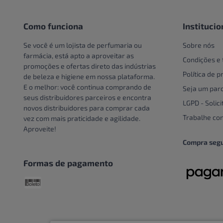
Pote
Creme e Gel Dental
Unidade
Creme Para Área Do Olho
Como funciona
Institucio
Crespos e Cacheados
Se você é um lojista de perfumaria ou
Sobre nós
Cuidado Com A Mão
farmácia, está apto a aproveitar as
Condições e
promoções e ofertas direto das indústrias
Cuidados bucais especiais
Política de p
de beleza e higiene em nossa plataforma.
Cuidados com o couro
E o melhor: você continua comprando de
Seja um parc
cabeludo
seus distribuidores parceiros e encontra
LGPD - Solici
novos distribuidores para comprar cada
Cuidados Com Os Pés
Trabalhe co
vez com mais praticidade e agilidade.
Cuidados especiais
Aproveite!
Cuidados especiais para
Compra seg
cabelos
Formas de pagamento
Cuidados Pessoais
Dentaduras
Descoloração
DESCOLORANTE