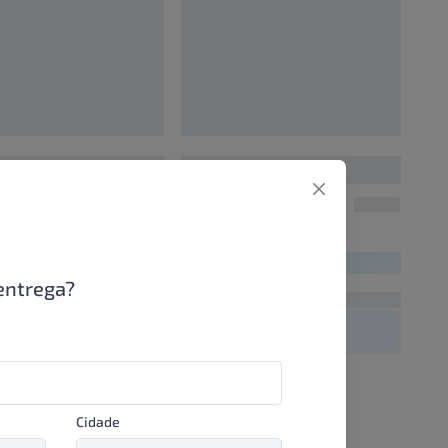
0
00000000
UN/1
UN/1
00
R$ 00,00
entrega?
Cidade