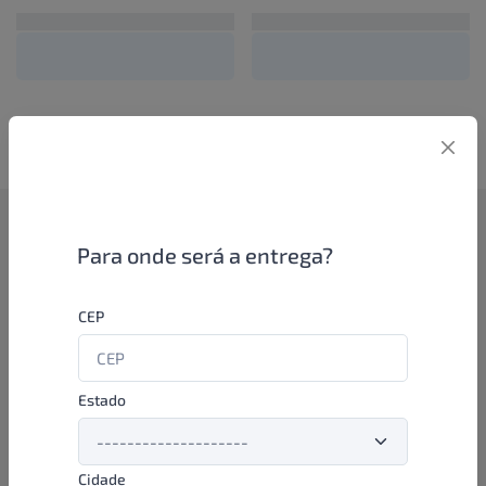
Como funciona
Para onde será a entrega?
Se você é um lojista de perfumaria ou farmácia, está apto a
CEP
aproveitar as promoções e ofertas direto das indústrias de
beleza e higiene em nossa plataforma. E o melhor: você continua
comprando de seus distribuidores parceiros e encontra novos
distribuidores para comprar cada vez com mais praticidade e
Estado
agilidade. Aproveite!
Cidade
Formas de pagamento