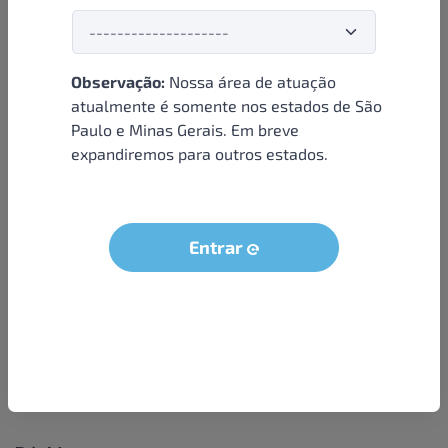
Observação:
Nossa área de atuação
Institucional
atualmente é somente nos estados de São
Paulo e Minas Gerais. Em breve
Sobre nós
expandiremos para outros estados.
Condições e termos
Política de privacidade
Seja um parceiro
Entrar
LGPD - Solicitação dos dados do titular
Trabalhe conosco
Compra segura