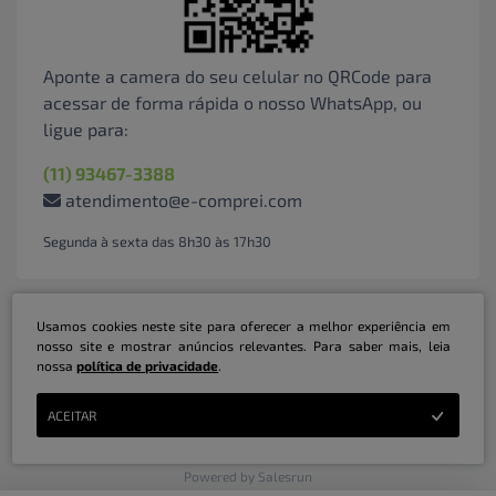
Aponte a camera do seu celular no QRCode para
acessar de forma rápida o nosso WhatsApp, ou
ligue para:
(11) 93467-3388
atendimento@e-comprei.com
Segunda à sexta das 8h30 às 17h30
Usamos cookies neste site para oferecer a melhor experiência em
nosso site e mostrar anúncios relevantes. Para saber mais, leia
nossa
política de privacidade
.
Marketplace B2B Serviços Inteligentes Ltda | CNPJ: 31.415.786/0001-31 | ©
ACEITAR
Copyright 2026 - Todos os direitos reservados
Powered by Salesrun