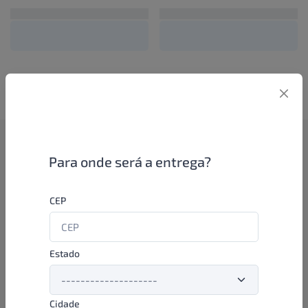
Como funciona
Para onde será a entrega?
Se você é um lojista de perfumaria ou farmácia, está apto a
CEP
aproveitar as promoções e ofertas direto das indústrias de
beleza e higiene em nossa plataforma. E o melhor: você continua
comprando de seus distribuidores parceiros e encontra novos
distribuidores para comprar cada vez com mais praticidade e
Estado
agilidade. Aproveite!
Cidade
Formas de pagamento