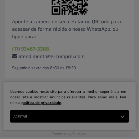
Aponte a camera do seu celular no QRCode para
acessar de forma rápida o nosso WhatsApp, ou
ligue para:
(11) 93467-3388
atendimento@e-comprei.com
Segunda à sexta das 8h30 às 17h30
Usamos cookies neste site para oferecer a melhor experiência em
nosso site e mostrar anúncios relevantes. Para saber mais, leia
nossa
política de privacidade
.
Marketplace B2B Serviços Inteligentes Ltda | CNPJ: 31.415.786/0001-31 | ©
ACEITAR
Copyright 2026 - Todos os direitos reservados
Powered by Salesrun