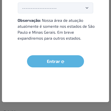
Observação:
Nossa área de atuação
Institucional
atualmente é somente nos estados de São
Paulo e Minas Gerais. Em breve
Sobre nós
expandiremos para outros estados.
Condições e termos
Política de privacidade
Seja um parceiro
Entrar
LGPD - Solicitação dos dados do titular
Trabalhe conosco
Compra segura