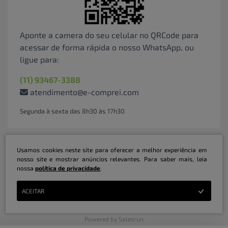
Aponte a camera do seu celular no QRCode para
acessar de forma rápida o nosso WhatsApp, ou
ligue para:
(11) 93467-3388
atendimento@e-comprei.com
Segunda à sexta das 8h30 às 17h30
Usamos cookies neste site para oferecer a melhor experiência em
nosso site e mostrar anúncios relevantes. Para saber mais, leia
nossa
política de privacidade
.
Marketplace B2B Serviços Inteligentes Ltda | CNPJ: 31.415.786/0001-31 | ©
ACEITAR
Copyright 2026 - Todos os direitos reservados
Powered by Salesrun