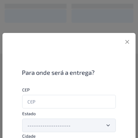
Como funciona
Para onde será a entrega?
Se você é um lojista de perfumaria ou farmácia, está apto a
CEP
aproveitar as promoções e ofertas direto das indústrias de
beleza e higiene em nossa plataforma. E o melhor: você continua
comprando de seus distribuidores parceiros e encontra novos
distribuidores para comprar cada vez com mais praticidade e
Estado
agilidade. Aproveite!
Cidade
Formas de pagamento