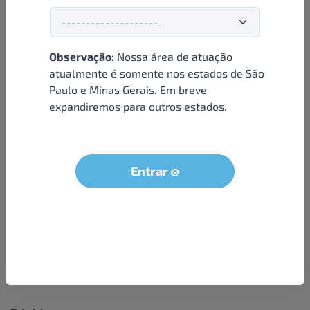
Observação:
Nossa área de atuação
Institucional
atualmente é somente nos estados de São
Paulo e Minas Gerais. Em breve
Sobre nós
expandiremos para outros estados.
Condições e termos
Política de privacidade
Seja um parceiro
Entrar
LGPD - Solicitação dos dados do titular
Trabalhe conosco
Compra segura