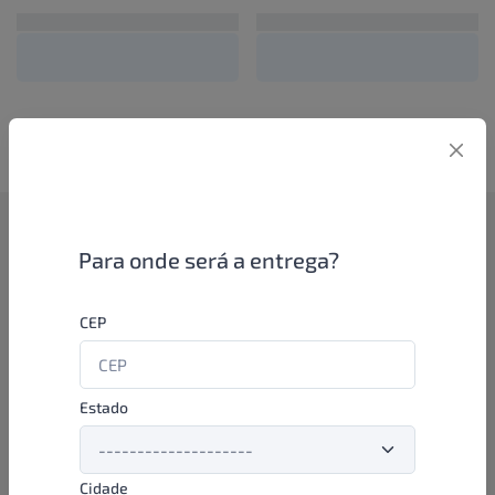
Como funciona
Para onde será a entrega?
Se você é um lojista de perfumaria ou farmácia, está apto a
CEP
aproveitar as promoções e ofertas direto das indústrias de
beleza e higiene em nossa plataforma. E o melhor: você continua
comprando de seus distribuidores parceiros e encontra novos
distribuidores para comprar cada vez com mais praticidade e
Estado
agilidade. Aproveite!
Cidade
Formas de pagamento