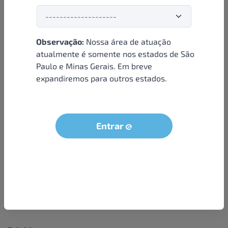
Observação:
Nossa área de atuação
Institucional
atualmente é somente nos estados de São
Paulo e Minas Gerais. Em breve
Sobre nós
expandiremos para outros estados.
Condições e termos
Política de privacidade
Seja um parceiro
Entrar
LGPD - Solicitação dos dados do titular
Trabalhe conosco
Compra segura