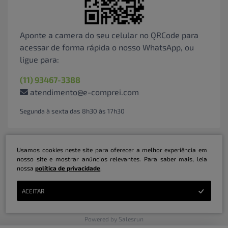
Aponte a camera do seu celular no QRCode para
acessar de forma rápida o nosso WhatsApp, ou
ligue para:
(11) 93467-3388
atendimento@e-comprei.com
Segunda à sexta das 8h30 às 17h30
Usamos cookies neste site para oferecer a melhor experiência em
nosso site e mostrar anúncios relevantes. Para saber mais, leia
nossa
política de privacidade
.
Marketplace B2B Serviços Inteligentes Ltda | CNPJ: 31.415.786/0001-31 | ©
ACEITAR
Copyright 2026 - Todos os direitos reservados
Powered by Salesrun