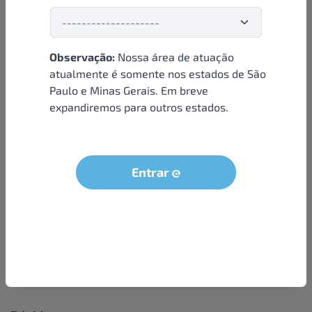
Observação:
Nossa área de atuação
Institucional
atualmente é somente nos estados de São
Paulo e Minas Gerais. Em breve
Sobre nós
expandiremos para outros estados.
Condições e termos
Política de privacidade
Seja um parceiro
Entrar
LGPD - Solicitação dos dados do titular
Trabalhe conosco
Compra segura