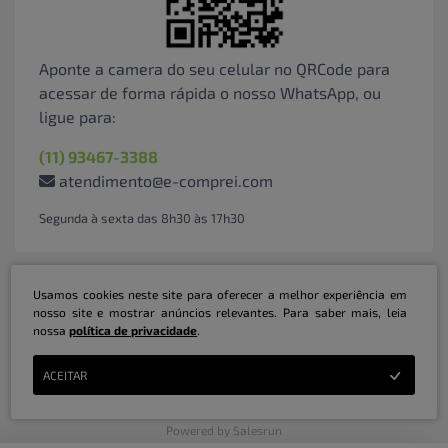
Aponte a camera do seu celular no QRCode para
acessar de forma rápida o nosso WhatsApp, ou
ligue para:
(11) 93467-3388
atendimento@e-comprei.com
Segunda à sexta das 8h30 às 17h30
Usamos cookies neste site para oferecer a melhor experiência em
nosso site e mostrar anúncios relevantes. Para saber mais, leia
nossa
política de privacidade
.
Marketplace B2B Serviços Inteligentes Ltda | CNPJ: 31.415.786/0001-31 | ©
ACEITAR
Copyright 2026 - Todos os direitos reservados
Powered by Salesrun