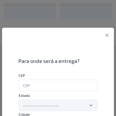
Como funciona
Para onde será a entrega?
Se você é um lojista de perfumaria ou farmácia, está apto a
CEP
aproveitar as promoções e ofertas direto das indústrias de
beleza e higiene em nossa plataforma. E o melhor: você continua
comprando de seus distribuidores parceiros e encontra novos
distribuidores para comprar cada vez com mais praticidade e
Estado
agilidade. Aproveite!
Cidade
Formas de pagamento