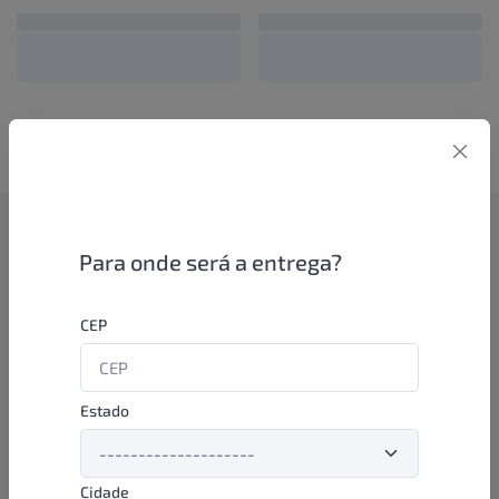
Como funciona
Para onde será a entrega?
Se você é um lojista de perfumaria ou farmácia, está apto a
CEP
aproveitar as promoções e ofertas direto das indústrias de
beleza e higiene em nossa plataforma. E o melhor: você continua
comprando de seus distribuidores parceiros e encontra novos
distribuidores para comprar cada vez com mais praticidade e
Estado
agilidade. Aproveite!
Cidade
Formas de pagamento