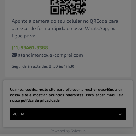
Aponte a camera do seu celular no QRCode para
acessar de forma rápida o nosso WhatsApp, ou
ligue para:
(11) 93467-3388
atendimento@e-comprei.com
Segunda à sexta das 8h30 às 17h30
Usamos cookies neste site para oferecer a melhor experiência em
nosso site e mostrar anúncios relevantes. Para saber mais, leia
nossa
política de privacidade
.
Marketplace B2B Serviços Inteligentes Ltda | CNPJ: 31.415.786/0001-31 | ©
ACEITAR
Copyright 2026 - Todos os direitos reservados
Powered by Salesrun