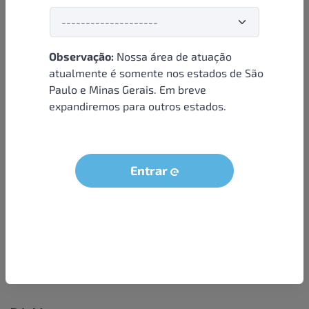
Observação:
Nossa área de atuação
Institucional
atualmente é somente nos estados de São
Paulo e Minas Gerais. Em breve
Sobre nós
expandiremos para outros estados.
Condições e termos
Política de privacidade
Seja um parceiro
Entrar
LGPD - Solicitação dos dados do titular
Trabalhe conosco
Compra segura