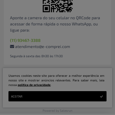
Aponte a camera do seu celular no QRCode para
acessar de forma rápida o nosso WhatsApp, ou
ligue para:
(11) 93467-3388
atendimento@e-comprei.com
Segunda à sexta das 8h30 às 17h30
Usamos cookies neste site para oferecer a melhor experiência em
nosso site e mostrar anúncios relevantes. Para saber mais, leia
nossa
política de privacidade
.
Marketplace B2B Serviços Inteligentes Ltda | CNPJ: 31.415.786/0001-31 | ©
ACEITAR
Copyright 2026 - Todos os direitos reservados
Powered by Salesrun