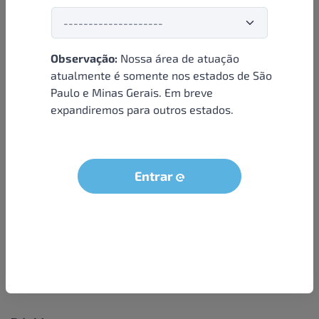
Observação:
Nossa área de atuação
Institucional
atualmente é somente nos estados de São
Paulo e Minas Gerais. Em breve
Sobre nós
expandiremos para outros estados.
Condições e termos
Política de privacidade
Seja um parceiro
Entrar
LGPD - Solicitação dos dados do titular
Trabalhe conosco
Compra segura