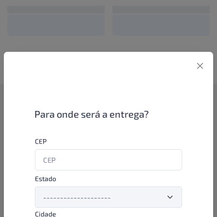
Como funciona
Para onde será a entrega?
Se você é um lojista de perfumaria ou farmácia, está apto a
CEP
aproveitar as promoções e ofertas direto das indústrias de
beleza e higiene em nossa plataforma. E o melhor: você continua
comprando de seus distribuidores parceiros e encontra novos
distribuidores para comprar cada vez com mais praticidade e
Estado
agilidade. Aproveite!
Cidade
Formas de pagamento