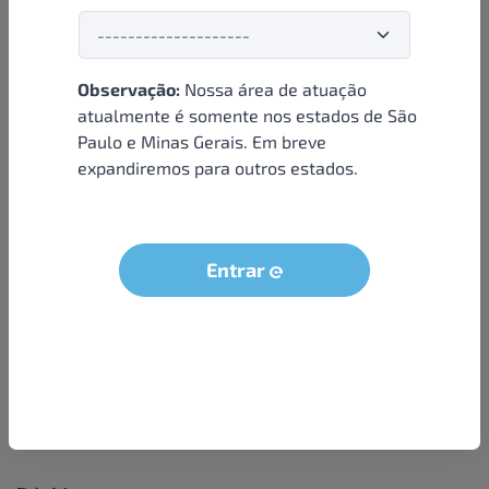
Observação:
Nossa área de atuação
Institucional
atualmente é somente nos estados de São
Paulo e Minas Gerais. Em breve
Sobre nós
expandiremos para outros estados.
Condições e termos
Política de privacidade
Seja um parceiro
Entrar
LGPD - Solicitação dos dados do titular
Trabalhe conosco
Compra segura