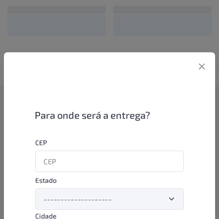
Como funciona
Para onde será a entrega?
Se você é um lojista de perfumaria ou farmácia, está apto a
CEP
aproveitar as promoções e ofertas direto das indústrias de
beleza e higiene em nossa plataforma. E o melhor: você continua
comprando de seus distribuidores parceiros e encontra novos
distribuidores para comprar cada vez com mais praticidade e
Estado
agilidade. Aproveite!
Cidade
Formas de pagamento