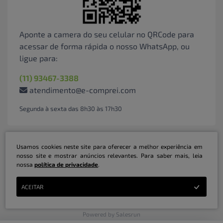
Aponte a camera do seu celular no QRCode para
acessar de forma rápida o nosso WhatsApp, ou
ligue para:
(11) 93467-3388
atendimento@e-comprei.com
Segunda à sexta das 8h30 às 17h30
Usamos cookies neste site para oferecer a melhor experiência em
nosso site e mostrar anúncios relevantes. Para saber mais, leia
nossa
política de privacidade
.
Marketplace B2B Serviços Inteligentes Ltda | CNPJ: 31.415.786/0001-31 | ©
ACEITAR
Copyright 2026 - Todos os direitos reservados
Powered by Salesrun