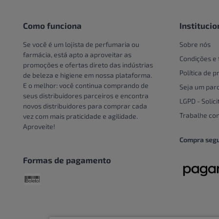
Pote
Creme e Gel Dental
Unidade
Creme Para Área Do Olho
Como funciona
Institucio
Crespos e Cacheados
Se você é um lojista de perfumaria ou
Sobre nós
Cuidado Com A Mão
farmácia, está apto a aproveitar as
Condições e
promoções e ofertas direto das indústrias
Cuidados bucais especiais
Política de p
de beleza e higiene em nossa plataforma.
Cuidados com o couro
E o melhor: você continua comprando de
Seja um parc
cabeludo
seus distribuidores parceiros e encontra
LGPD - Solici
novos distribuidores para comprar cada
Cuidados Com Os Pés
Trabalhe co
vez com mais praticidade e agilidade.
Cuidados especiais
Aproveite!
Cuidados especiais para
Compra seg
cabelos
Formas de pagamento
Cuidados Pessoais
Dentaduras
Descoloração
DESCOLORANTE