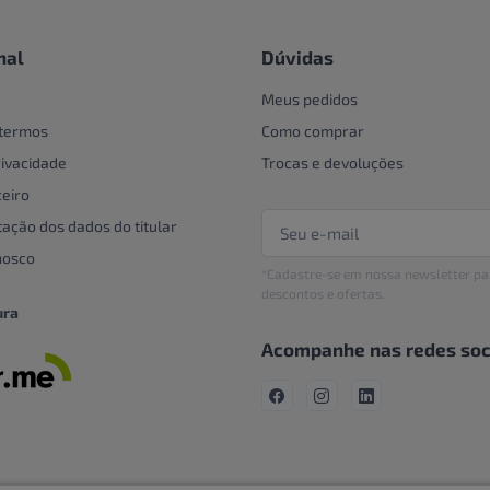
nal
Dúvidas
Meus pedidos
 termos
Como comprar
rivacidade
Trocas e devoluções
eiro
tação dos dados do titular
nosco
*Cadastre-se em nossa newsletter pa
descontos e ofertas.
ura
Acompanhe nas redes soc