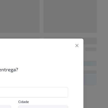
0
00000000
UN/1
UN/1
00
R$ 00,00
entrega?
Cidade