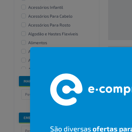
Acessórios Infantil
Acessórios Para Cabelo
Acessórios Para Rosto
Algodão e Hastes Flexíveis
Alimentos
Alisantes
Amaciante De Roupas
00000000
Aparelhos e acessórios
bucais
R$ 00,00
MARCAS
Bandanas e lenços
Banho e cuidados especiais
Barbear
Bicos De Mamadeira
EMBALAGENS
Branqueadores dentais
São diversas
ofertas par
Cabelos