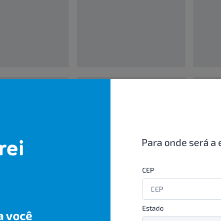
00000000
0000000
UN/1
UN/1
R$ 00,00
R$ 00,
Para onde será a 
CEP
Estado
a você