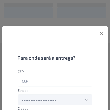
Como funciona
Para onde será a entrega?
Se você é um lojista de perfumaria ou farmácia, está apto a
CEP
aproveitar as promoções e ofertas direto das indústrias de
beleza e higiene em nossa plataforma. E o melhor: você continua
comprando de seus distribuidores parceiros e encontra novos
distribuidores para comprar cada vez com mais praticidade e
Estado
agilidade. Aproveite!
Cidade
Formas de pagamento