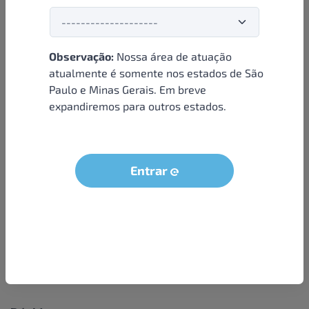
Observação:
Nossa área de atuação
Institucional
atualmente é somente nos estados de São
Paulo e Minas Gerais. Em breve
Sobre nós
expandiremos para outros estados.
Condições e termos
Política de privacidade
Seja um parceiro
Entrar
LGPD - Solicitação dos dados do titular
Trabalhe conosco
Compra segura