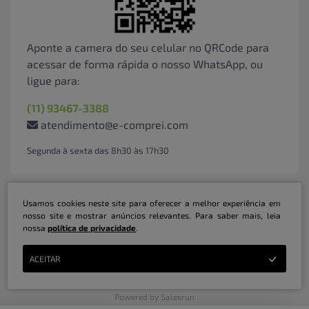
Aponte a camera do seu celular no QRCode para
acessar de forma rápida o nosso WhatsApp, ou
ligue para:
(11) 93467-3388
atendimento@e-comprei.com
Segunda à sexta das 8h30 às 17h30
Usamos cookies neste site para oferecer a melhor experiência em
nosso site e mostrar anúncios relevantes. Para saber mais, leia
nossa
política de privacidade
.
Marketplace B2B Serviços Inteligentes Ltda | CNPJ: 31.415.786/0001-31 | ©
ACEITAR
Copyright 2026 - Todos os direitos reservados
Powered by Salesrun