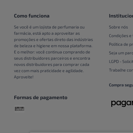
Pote
Creme e Gel Dental
Unidade
Creme Para Área Do Olho
Como funciona
Institucio
Crespos e Cacheados
Se você é um lojista de perfumaria ou
Sobre nós
Cuidado Com A Mão
farmácia, está apto a aproveitar as
Condições e
promoções e ofertas direto das indústrias
Cuidados bucais especiais
Política de p
de beleza e higiene em nossa plataforma.
Cuidados com o couro
E o melhor: você continua comprando de
Seja um parc
cabeludo
seus distribuidores parceiros e encontra
LGPD - Solici
novos distribuidores para comprar cada
Cuidados Com Os Pés
Trabalhe co
vez com mais praticidade e agilidade.
Cuidados especiais
Aproveite!
Cuidados especiais para
Compra seg
cabelos
Formas de pagamento
Cuidados Pessoais
Dentaduras
Descoloração
DESCOLORANTE