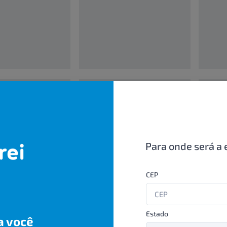
00000000
0000000
UN/1
UN/1
R$ 00,00
R$ 00,
Para onde será a 
CEP
Estado
a você