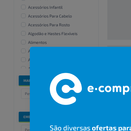
Acessórios Infantil
Acessórios Para Cabelo
Acessórios Para Rosto
Algodão e Hastes Flexíveis
Alimentos
Alisantes
Amaciante De Roupas
00000000
Aparelhos e acessórios
bucais
R$ 00,00
MARCAS
Bandanas e lenços
Banho e cuidados especiais
Barbear
Bicos De Mamadeira
EMBALAGENS
Branqueadores dentais
São diversas
ofertas par
Cabelos