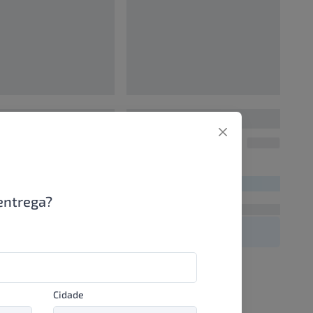
0
00000000
UN/1
UN/1
00
R$ 00,00
entrega?
Cidade