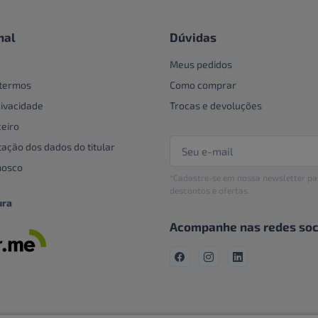
nal
Dúvidas
Meus pedidos
 termos
Como comprar
rivacidade
Trocas e devoluções
eiro
tação dos dados do titular
nosco
*Cadastre-se em nossa newsletter pa
descontos e ofertas.
ura
Acompanhe nas redes soc