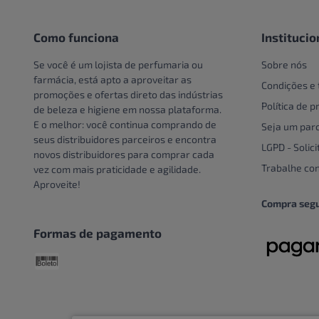
Pote
Creme e Gel Dental
Unidade
Creme Para Área Do Olho
Como funciona
Institucio
Crespos e Cacheados
Se você é um lojista de perfumaria ou
Sobre nós
Cuidado Com A Mão
farmácia, está apto a aproveitar as
Condições e
promoções e ofertas direto das indústrias
Cuidados bucais especiais
Política de p
de beleza e higiene em nossa plataforma.
Cuidados com o couro
E o melhor: você continua comprando de
Seja um parc
cabeludo
seus distribuidores parceiros e encontra
LGPD - Solici
novos distribuidores para comprar cada
Cuidados Com Os Pés
Trabalhe co
vez com mais praticidade e agilidade.
Cuidados especiais
Aproveite!
Cuidados especiais para
Compra seg
cabelos
Formas de pagamento
Cuidados Pessoais
Dentaduras
Descoloração
DESCOLORANTE