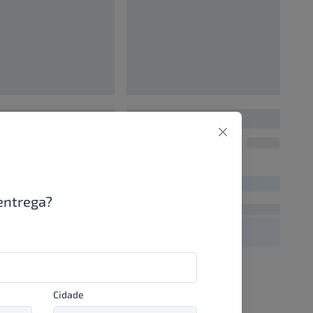
0
00000000
UN/1
UN/1
00
R$ 00,00
entrega?
Cidade