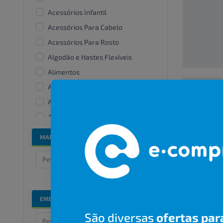
Acessórios Infantil
Acessórios Para Cabelo
Acessórios Para Rosto
Algodão e Hastes Flexíveis
Alimentos
Alisantes
Amaciante De Roupas
00000000
Aparelhos e acessórios
bucais
R$ 00,00
MARCAS
Bandanas e lenços
Banho e cuidados especiais
Barbear
Bicos De Mamadeira
EMBALAGENS
Branqueadores dentais
São diversas
ofertas par
Cabelos