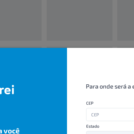
00000000
0000000
UN/1
UN/1
R$ 00,00
R$ 00,
Para onde será a 
CEP
Estado
a você