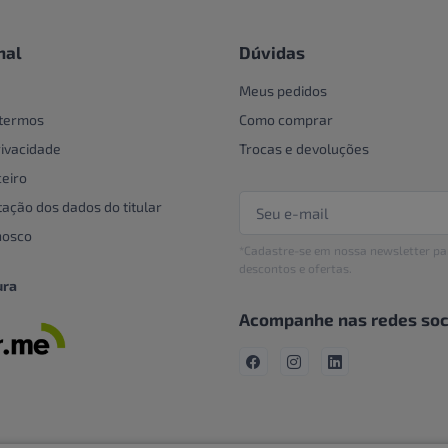
nal
Dúvidas
Meus pedidos
 termos
Como comprar
rivacidade
Trocas e devoluções
eiro
tação dos dados do titular
nosco
*Cadastre-se em nossa newsletter pa
descontos e ofertas.
ura
Acompanhe nas redes soc