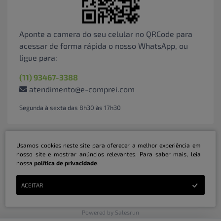
Aponte a camera do seu celular no QRCode para
acessar de forma rápida o nosso WhatsApp, ou
ligue para:
(11) 93467-3388
atendimento@e-comprei.com
Segunda à sexta das 8h30 às 17h30
Usamos cookies neste site para oferecer a melhor experiência em
nosso site e mostrar anúncios relevantes. Para saber mais, leia
nossa
política de privacidade
.
Marketplace B2B Serviços Inteligentes Ltda | CNPJ: 31.415.786/0001-31 | ©
ACEITAR
Copyright 2026 - Todos os direitos reservados
Powered by Salesrun