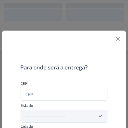
Como funciona
Para onde será a entrega?
Se você é um lojista de perfumaria ou farmácia, está apto a
CEP
aproveitar as promoções e ofertas direto das indústrias de
beleza e higiene em nossa plataforma. E o melhor: você continua
comprando de seus distribuidores parceiros e encontra novos
distribuidores para comprar cada vez com mais praticidade e
Estado
agilidade. Aproveite!
Cidade
Formas de pagamento