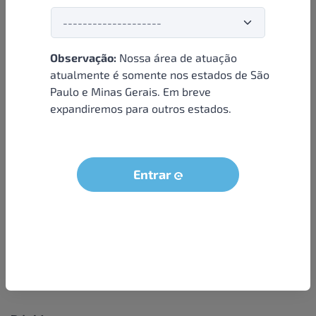
Observação:
Nossa área de atuação
Institucional
atualmente é somente nos estados de São
Paulo e Minas Gerais. Em breve
Sobre nós
expandiremos para outros estados.
Condições e termos
Política de privacidade
Seja um parceiro
Entrar
LGPD - Solicitação dos dados do titular
Trabalhe conosco
Compra segura