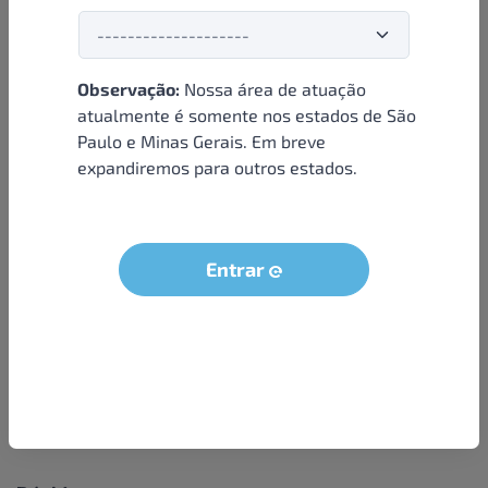
Observação:
Nossa área de atuação
Institucional
atualmente é somente nos estados de São
Paulo e Minas Gerais. Em breve
Sobre nós
expandiremos para outros estados.
Condições e termos
Política de privacidade
Seja um parceiro
Entrar
LGPD - Solicitação dos dados do titular
Trabalhe conosco
Compra segura