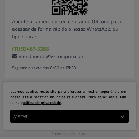
Aponte a camera do seu celular no QRCode para
acessar de forma rápida o nosso WhatsApp, ou
ligue para:
(11) 93467-3388
atendimento@e-comprei.com
Segunda à sexta das 8h30 às 17h30
Usamos cookies neste site para oferecer a melhor experiência em
nosso site e mostrar anúncios relevantes. Para saber mais, leia
nossa
política de privacidade
.
Marketplace B2B Serviços Inteligentes Ltda | CNPJ: 31.415.786/0001-31 | ©
ACEITAR
Copyright 2026 - Todos os direitos reservados
Powered by Salesrun