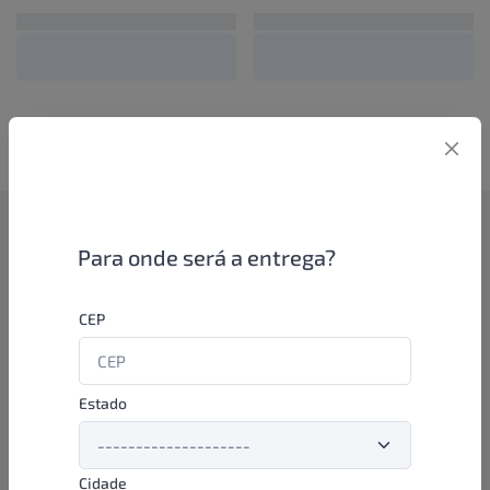
Como funciona
Para onde será a entrega?
Se você é um lojista de perfumaria ou farmácia, está apto a
CEP
aproveitar as promoções e ofertas direto das indústrias de
beleza e higiene em nossa plataforma. E o melhor: você continua
comprando de seus distribuidores parceiros e encontra novos
distribuidores para comprar cada vez com mais praticidade e
Estado
agilidade. Aproveite!
Cidade
Formas de pagamento