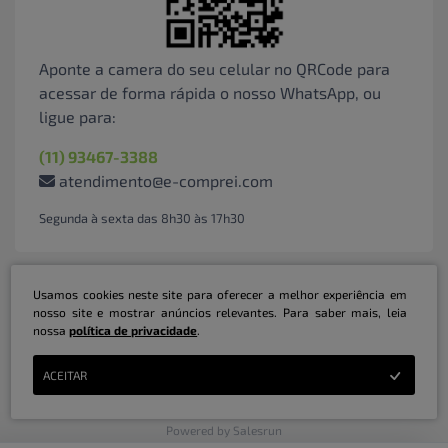
Aponte a camera do seu celular no QRCode para
acessar de forma rápida o nosso WhatsApp, ou
ligue para:
(11) 93467-3388
atendimento@e-comprei.com
Segunda à sexta das 8h30 às 17h30
Usamos cookies neste site para oferecer a melhor experiência em
nosso site e mostrar anúncios relevantes. Para saber mais, leia
nossa
política de privacidade
.
Marketplace B2B Serviços Inteligentes Ltda | CNPJ: 31.415.786/0001-31 | ©
ACEITAR
Copyright 2026 - Todos os direitos reservados
Powered by Salesrun