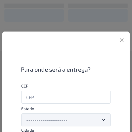
Como funciona
Para onde será a entrega?
Se você é um lojista de perfumaria ou farmácia, está apto a
CEP
aproveitar as promoções e ofertas direto das indústrias de
beleza e higiene em nossa plataforma. E o melhor: você continua
comprando de seus distribuidores parceiros e encontra novos
distribuidores para comprar cada vez com mais praticidade e
Estado
agilidade. Aproveite!
Cidade
Formas de pagamento