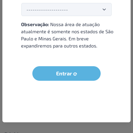
Observação:
Nossa área de atuação
Institucional
atualmente é somente nos estados de São
Paulo e Minas Gerais. Em breve
Sobre nós
expandiremos para outros estados.
Condições e termos
Política de privacidade
Seja um parceiro
Entrar
LGPD - Solicitação dos dados do titular
Trabalhe conosco
Compra segura