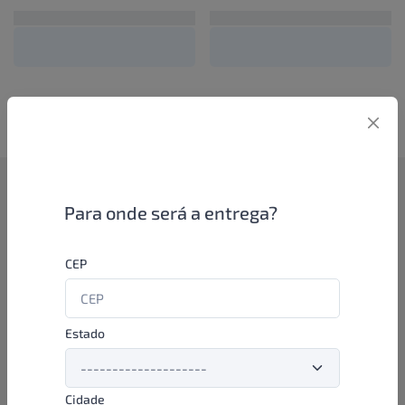
Como funciona
Para onde será a entrega?
Se você é um lojista de perfumaria ou farmácia, está apto a
CEP
aproveitar as promoções e ofertas direto das indústrias de
beleza e higiene em nossa plataforma. E o melhor: você continua
comprando de seus distribuidores parceiros e encontra novos
distribuidores para comprar cada vez com mais praticidade e
Estado
agilidade. Aproveite!
Cidade
Formas de pagamento