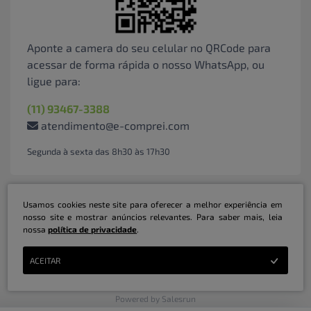
Aponte a camera do seu celular no QRCode para
acessar de forma rápida o nosso WhatsApp, ou
ligue para:
(11) 93467-3388
atendimento@e-comprei.com
Segunda à sexta das 8h30 às 17h30
Usamos cookies neste site para oferecer a melhor experiência em
nosso site e mostrar anúncios relevantes. Para saber mais, leia
nossa
política de privacidade
.
Marketplace B2B Serviços Inteligentes Ltda | CNPJ: 31.415.786/0001-31 | ©
ACEITAR
Copyright 2026 - Todos os direitos reservados
Powered by Salesrun