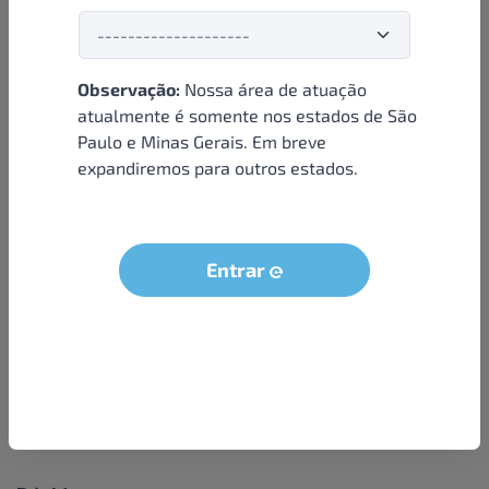
Observação:
Nossa área de atuação
Institucional
atualmente é somente nos estados de São
Paulo e Minas Gerais. Em breve
Sobre nós
expandiremos para outros estados.
Condições e termos
Política de privacidade
Seja um parceiro
Entrar
LGPD - Solicitação dos dados do titular
Trabalhe conosco
Compra segura