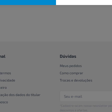
nal
Dúvidas
Meus pedidos
 termos
Como comprar
rivacidade
Trocas e devoluções
eiro
tação dos dados do titular
nosco
*Cadastre-se em nossa newsletter pa
descontos e ofertas.