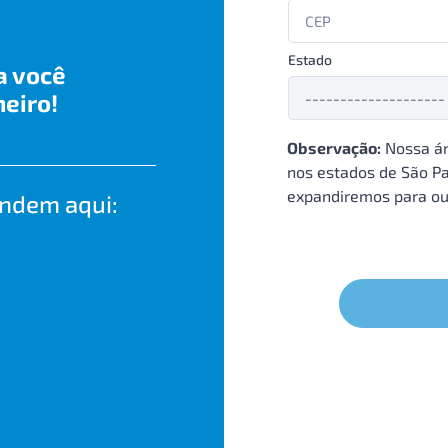
Estado
a você
eiro!
Observação:
Nossa ár
nos estados de São Pa
expandiremos para ou
endem aqui: