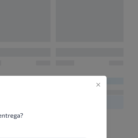
0
00000000
UN/1
UN/1
00
R$ 00,00
entrega?