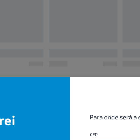
00000000
0000000
UN/1
UN/1
R$ 00,00
R$ 00,
Para onde será a 
CEP