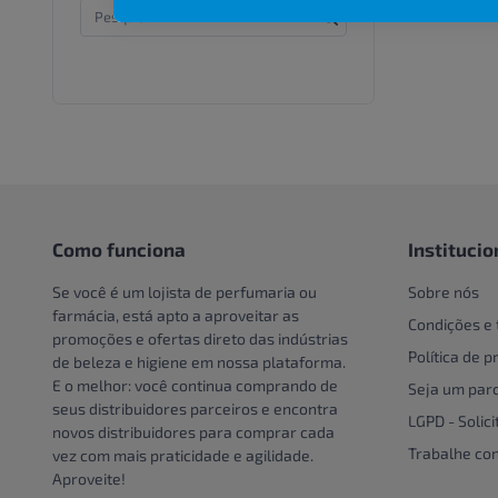
Frasco
Aney
Creme e Gel Dental
Lata
Ann Bow
Creme Para Área Do Olho
Pacote
Antimos
Crespos e Cacheados
Pacote
Aptamil
Cuidado Com A Mão
Pacote
Aptanutri
Cuidados bucais especiais
Par
Arovida
Cuidados com o couro
cabeludo
Pote
Ascenda
Cuidados Com Os Pés
Unidade
Como funciona
Institucio
Asepxia
Cuidados especiais
Australian Gold
Se você é um lojista de perfumaria ou
Sobre nós
Cuidados especiais para
farmácia, está apto a aproveitar as
Axe
Condições e
cabelos
promoções e ofertas direto das indústrias
Babymed
Política de p
de beleza e higiene em nossa plataforma.
Cuidados Pessoais
Babysec
E o melhor: você continua comprando de
Seja um parc
Dentaduras
seus distribuidores parceiros e encontra
Banana Boat
LGPD - Solici
Descoloração
novos distribuidores para comprar cada
Band-Aid
Trabalhe co
vez com mais praticidade e agilidade.
DESCOLORANTE
Aproveite!
Barla