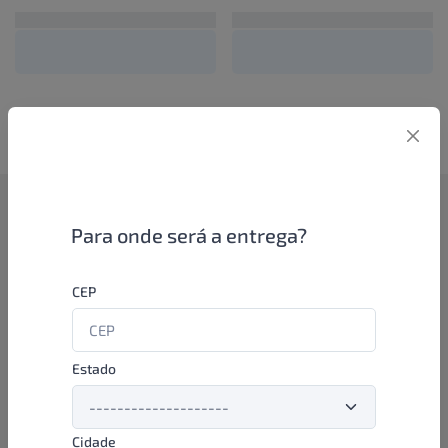
Como funciona
Para onde será a entrega?
Se você é um lojista de perfumaria ou farmácia, está apto a
CEP
aproveitar as promoções e ofertas direto das indústrias de
beleza e higiene em nossa plataforma. E o melhor: você continua
comprando de seus distribuidores parceiros e encontra novos
distribuidores para comprar cada vez com mais praticidade e
Estado
agilidade. Aproveite!
Cidade
Formas de pagamento