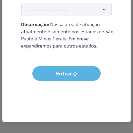
Observação:
Nossa área de atuação
Institucional
atualmente é somente nos estados de São
Paulo e Minas Gerais. Em breve
Sobre nós
expandiremos para outros estados.
Condições e termos
Política de privacidade
Seja um parceiro
Entrar
LGPD - Solicitação dos dados do titular
Trabalhe conosco
Compra segura