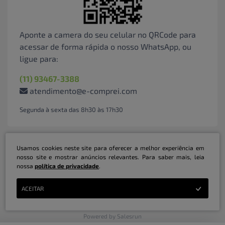
Aponte a camera do seu celular no QRCode para
acessar de forma rápida o nosso WhatsApp, ou
ligue para:
(11) 93467-3388
atendimento@e-comprei.com
Segunda à sexta das 8h30 às 17h30
Usamos cookies neste site para oferecer a melhor experiência em
nosso site e mostrar anúncios relevantes. Para saber mais, leia
nossa
política de privacidade
.
Marketplace B2B Serviços Inteligentes Ltda | CNPJ: 31.415.786/0001-31 | ©
ACEITAR
Copyright 2026 - Todos os direitos reservados
Powered by Salesrun