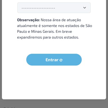
Observação:
Nossa área de atuação
Institucional
atualmente é somente nos estados de São
Paulo e Minas Gerais. Em breve
Sobre nós
expandiremos para outros estados.
Condições e termos
Política de privacidade
Seja um parceiro
Entrar
LGPD - Solicitação dos dados do titular
Trabalhe conosco
Compra segura