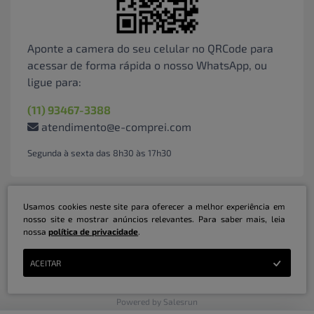
Aponte a camera do seu celular no QRCode para
acessar de forma rápida o nosso WhatsApp, ou
ligue para:
(11) 93467-3388
atendimento@e-comprei.com
Segunda à sexta das 8h30 às 17h30
Usamos cookies neste site para oferecer a melhor experiência em
nosso site e mostrar anúncios relevantes. Para saber mais, leia
nossa
política de privacidade
.
Marketplace B2B Serviços Inteligentes Ltda | CNPJ: 31.415.786/0001-31 | ©
ACEITAR
Copyright 2026 - Todos os direitos reservados
Powered by Salesrun