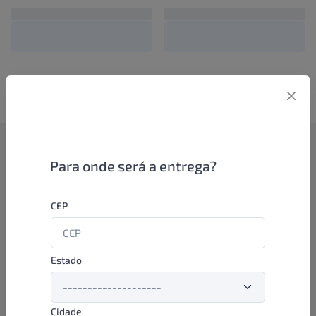
Como funciona
Para onde será a entrega?
Se você é um lojista de perfumaria ou farmácia, está apto a
CEP
aproveitar as promoções e ofertas direto das indústrias de
beleza e higiene em nossa plataforma. E o melhor: você continua
comprando de seus distribuidores parceiros e encontra novos
distribuidores para comprar cada vez com mais praticidade e
Estado
agilidade. Aproveite!
Cidade
Formas de pagamento