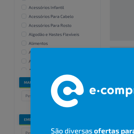
Acessórios Infantil
Acessórios Para Cabelo
Acessórios Para Rosto
Algodão e Hastes Flexíveis
Alimentos
Alisantes
Amaciante De Roupas
00000000
Aparelhos e acessórios
bucais
R$ 00,00
MARCAS
Bandanas e lenços
Banho e cuidados especiais
Barbear
Bicos De Mamadeira
EMBALAGENS
Branqueadores dentais
São diversas
ofertas par
Cabelos