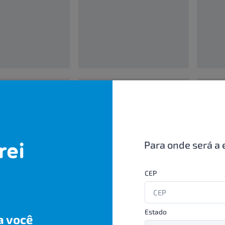
00000000
0000000
UN/1
UN/1
R$ 00,00
R$ 00,
Para onde será a 
CEP
Estado
a você