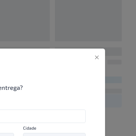
0
00000000
UN/1
UN/1
00
R$ 00,00
entrega?
Cidade