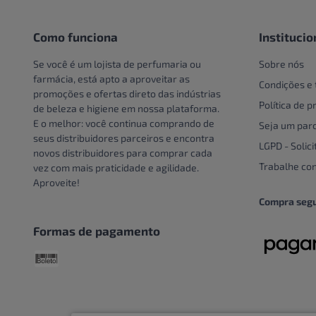
Pote
Creme e Gel Dental
Unidade
Creme Para Área Do Olho
Como funciona
Institucio
Crespos e Cacheados
Se você é um lojista de perfumaria ou
Sobre nós
Cuidado Com A Mão
farmácia, está apto a aproveitar as
Condições e
promoções e ofertas direto das indústrias
Cuidados bucais especiais
Política de p
de beleza e higiene em nossa plataforma.
Cuidados com o couro
E o melhor: você continua comprando de
Seja um parc
cabeludo
seus distribuidores parceiros e encontra
LGPD - Solici
novos distribuidores para comprar cada
Cuidados Com Os Pés
Trabalhe co
vez com mais praticidade e agilidade.
Cuidados especiais
Aproveite!
Cuidados especiais para
Compra seg
cabelos
Formas de pagamento
Cuidados Pessoais
Dentaduras
Descoloração
DESCOLORANTE