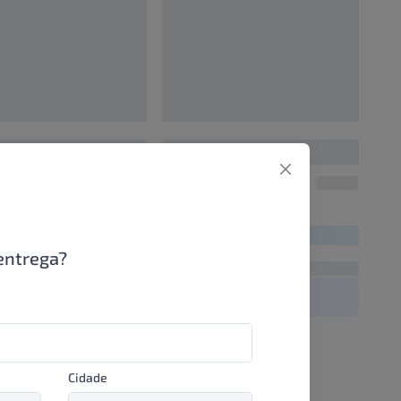
0
00000000
UN/1
UN/1
00
R$ 00,00
entrega?
Cidade