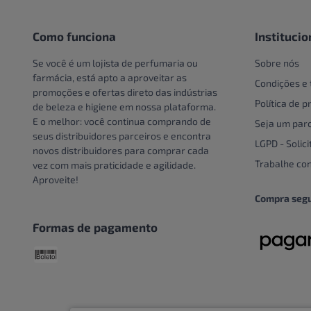
Pote
Creme e Gel Dental
Unidade
Creme Para Área Do Olho
Como funciona
Institucio
Crespos e Cacheados
Se você é um lojista de perfumaria ou
Sobre nós
Cuidado Com A Mão
farmácia, está apto a aproveitar as
Condições e
promoções e ofertas direto das indústrias
Cuidados bucais especiais
Política de p
de beleza e higiene em nossa plataforma.
Cuidados com o couro
E o melhor: você continua comprando de
Seja um parc
cabeludo
seus distribuidores parceiros e encontra
LGPD - Solici
novos distribuidores para comprar cada
Cuidados Com Os Pés
Trabalhe co
vez com mais praticidade e agilidade.
Cuidados especiais
Aproveite!
Cuidados especiais para
Compra seg
cabelos
Formas de pagamento
Cuidados Pessoais
Dentaduras
Descoloração
DESCOLORANTE