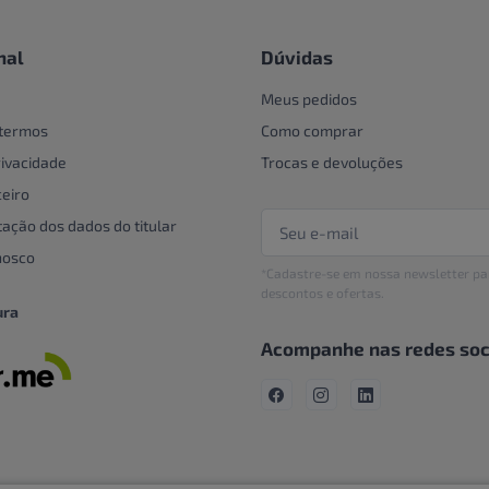
nal
Dúvidas
Meus pedidos
 termos
Como comprar
rivacidade
Trocas e devoluções
eiro
tação dos dados do titular
nosco
*Cadastre-se em nossa newsletter pa
descontos e ofertas.
ura
Acompanhe nas redes soc