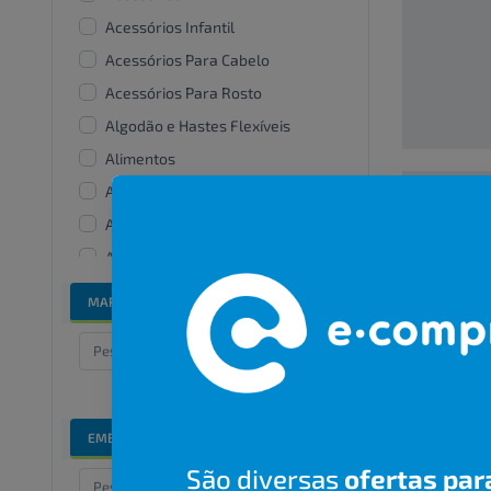
Acessórios Infantil
Acessórios Para Cabelo
Acessórios Para Rosto
Algodão e Hastes Flexíveis
Alimentos
Alisantes
Amaciante De Roupas
00000000
Aparelhos e acessórios
bucais
R$ 00,00
MARCAS
Bandanas e lenços
Banho e cuidados especiais
Barbear
Bicos De Mamadeira
EMBALAGENS
Branqueadores dentais
São diversas
ofertas par
Cabelos