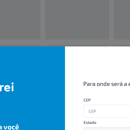
00000000
0000000
UN/1
UN/1
R$ 00,00
R$ 00,
Para onde será a 
CEP
Estado
a você