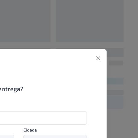
0
00000000
UN/1
UN/1
00
R$ 00,00
entrega?
Cidade