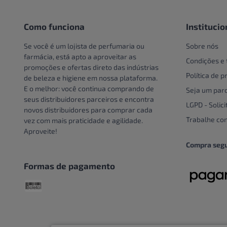
Pote
Creme e Gel Dental
Unidade
Creme Para Área Do Olho
Como funciona
Institucio
Crespos e Cacheados
Se você é um lojista de perfumaria ou
Sobre nós
Cuidado Com A Mão
farmácia, está apto a aproveitar as
Condições e
promoções e ofertas direto das indústrias
Cuidados bucais especiais
Política de p
de beleza e higiene em nossa plataforma.
Cuidados com o couro
E o melhor: você continua comprando de
Seja um parc
cabeludo
seus distribuidores parceiros e encontra
LGPD - Solici
novos distribuidores para comprar cada
Cuidados Com Os Pés
Trabalhe co
vez com mais praticidade e agilidade.
Cuidados especiais
Aproveite!
Cuidados especiais para
Compra seg
cabelos
Formas de pagamento
Cuidados Pessoais
Dentaduras
Descoloração
DESCOLORANTE