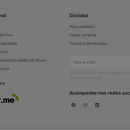
nal
Dúvidas
Meus pedidos
 termos
Como comprar
rivacidade
Trocas e devoluções
eiro
tação dos dados do titular
nosco
*Cadastre-se em nossa newsletter pa
descontos e ofertas.
ura
Acompanhe nas redes soc