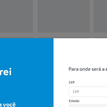
00000000
0000000
UN/1
UN/1
R$ 00,00
R$ 00,
Para onde será a 
CEP
Estado
a você