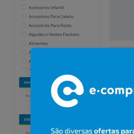
Acessórios Infantil
Acessórios Para Cabelo
Acessórios Para Rosto
Algodão e Hastes Flexíveis
Alimentos
Alisantes
Amaciante De Roupas
00000000
Aparelhos e acessórios
bucais
R$ 00,00
MARCAS
Bandanas e lenços
Banho e cuidados especiais
Barbear
Bicos De Mamadeira
EMBALAGENS
Branqueadores dentais
São diversas
ofertas par
Cabelos