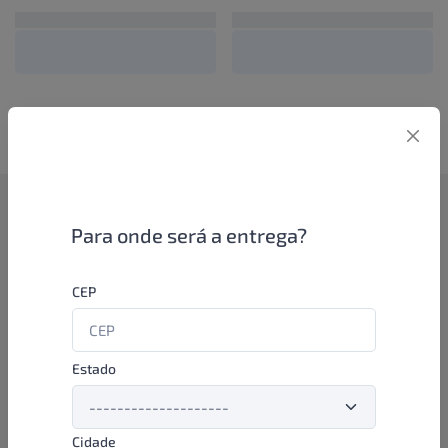
Como funciona
Para onde será a entrega?
Se você é um lojista de perfumaria ou farmácia, está apto a
CEP
aproveitar as promoções e ofertas direto das indústrias de
beleza e higiene em nossa plataforma. E o melhor: você continua
comprando de seus distribuidores parceiros e encontra novos
distribuidores para comprar cada vez com mais praticidade e
Estado
agilidade. Aproveite!
Cidade
Formas de pagamento