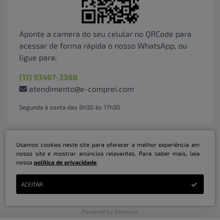
Aponte a camera do seu celular no QRCode para
acessar de forma rápida o nosso WhatsApp, ou
ligue para:
(11) 93467-3388
atendimento@e-comprei.com
Segunda à sexta das 8h30 às 17h30
Usamos cookies neste site para oferecer a melhor experiência em
nosso site e mostrar anúncios relevantes. Para saber mais, leia
nossa
política de privacidade
.
Marketplace B2B Serviços Inteligentes Ltda | CNPJ: 31.415.786/0001-31 | ©
ACEITAR
Copyright 2026 - Todos os direitos reservados
Powered by Salesrun