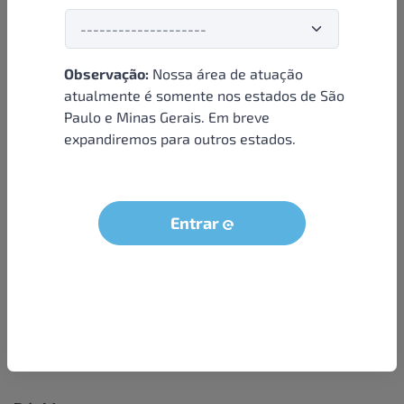
Observação:
Nossa área de atuação
Institucional
atualmente é somente nos estados de São
Paulo e Minas Gerais. Em breve
Sobre nós
expandiremos para outros estados.
Condições e termos
Política de privacidade
Seja um parceiro
Entrar
LGPD - Solicitação dos dados do titular
Trabalhe conosco
Compra segura