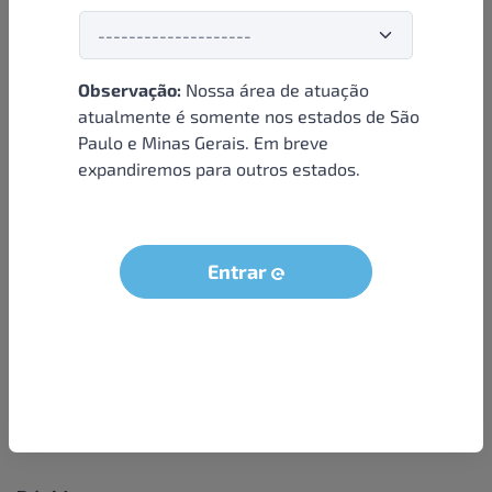
Observação:
Nossa área de atuação
Institucional
atualmente é somente nos estados de São
Paulo e Minas Gerais. Em breve
Sobre nós
expandiremos para outros estados.
Condições e termos
Política de privacidade
Seja um parceiro
Entrar
LGPD - Solicitação dos dados do titular
Trabalhe conosco
Compra segura