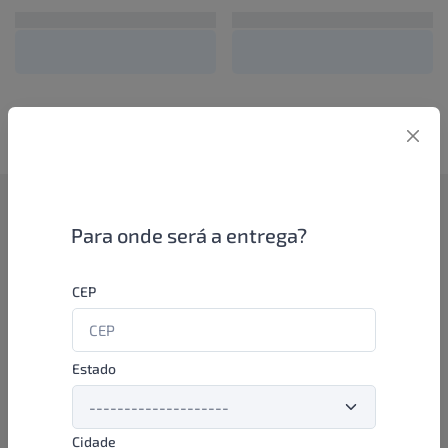
Como funciona
Para onde será a entrega?
Se você é um lojista de perfumaria ou farmácia, está apto a
CEP
aproveitar as promoções e ofertas direto das indústrias de
beleza e higiene em nossa plataforma. E o melhor: você continua
comprando de seus distribuidores parceiros e encontra novos
distribuidores para comprar cada vez com mais praticidade e
Estado
agilidade. Aproveite!
Cidade
Formas de pagamento