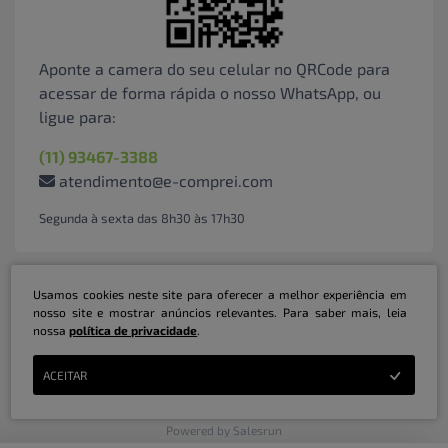
Aponte a camera do seu celular no QRCode para
acessar de forma rápida o nosso WhatsApp, ou
ligue para:
(11) 93467-3388
atendimento@e-comprei.com
Segunda à sexta das 8h30 às 17h30
Usamos cookies neste site para oferecer a melhor experiência em
nosso site e mostrar anúncios relevantes. Para saber mais, leia
nossa
política de privacidade
.
Marketplace B2B Serviços Inteligentes Ltda | CNPJ: 31.415.786/0001-31 | ©
ACEITAR
Copyright 2026 - Todos os direitos reservados
Powered by Salesrun