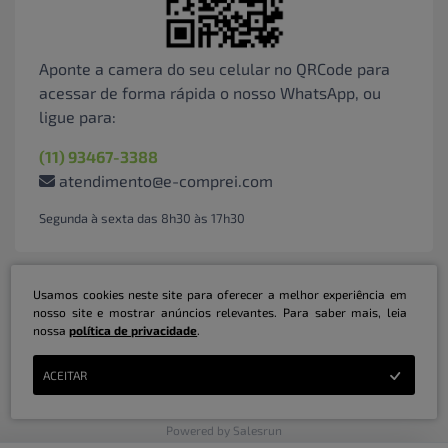
Aponte a camera do seu celular no QRCode para
acessar de forma rápida o nosso WhatsApp, ou
ligue para:
(11) 93467-3388
atendimento@e-comprei.com
Segunda à sexta das 8h30 às 17h30
Usamos cookies neste site para oferecer a melhor experiência em
nosso site e mostrar anúncios relevantes. Para saber mais, leia
nossa
política de privacidade
.
Marketplace B2B Serviços Inteligentes Ltda | CNPJ: 31.415.786/0001-31 | ©
ACEITAR
Copyright 2026 - Todos os direitos reservados
Powered by Salesrun