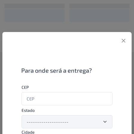
Como funciona
Para onde será a entrega?
Se você é um lojista de perfumaria ou farmácia, está apto a
CEP
aproveitar as promoções e ofertas direto das indústrias de
beleza e higiene em nossa plataforma. E o melhor: você continua
comprando de seus distribuidores parceiros e encontra novos
distribuidores para comprar cada vez com mais praticidade e
Estado
agilidade. Aproveite!
Cidade
Formas de pagamento