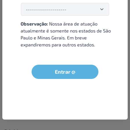
Observação:
Nossa área de atuação
Institucional
atualmente é somente nos estados de São
Paulo e Minas Gerais. Em breve
Sobre nós
expandiremos para outros estados.
Condições e termos
Política de privacidade
Seja um parceiro
Entrar
LGPD - Solicitação dos dados do titular
Trabalhe conosco
Compra segura