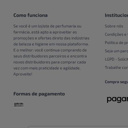
Pote
Creme e Gel Dental
Unidade
Creme Para Área Do Olho
Como funciona
Institucio
Crespos e Cacheados
Se você é um lojista de perfumaria ou
Sobre nós
Cuidado Com A Mão
farmácia, está apto a aproveitar as
Condições e
promoções e ofertas direto das indústrias
Cuidados bucais especiais
Política de p
de beleza e higiene em nossa plataforma.
Cuidados com o couro
E o melhor: você continua comprando de
Seja um parc
cabeludo
seus distribuidores parceiros e encontra
LGPD - Solici
novos distribuidores para comprar cada
Cuidados Com Os Pés
Trabalhe co
vez com mais praticidade e agilidade.
Cuidados especiais
Aproveite!
Cuidados especiais para
Compra seg
cabelos
Formas de pagamento
Cuidados Pessoais
Dentaduras
Descoloração
DESCOLORANTE