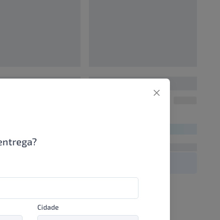
0
00000000
UN/1
UN/1
00
R$ 00,00
entrega?
Cidade