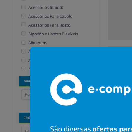
Acessórios Infantil
Acessórios Para Cabelo
Acessórios Para Rosto
Algodão e Hastes Flexíveis
Alimentos
Alisantes
Amaciante De Roupas
00000000
Aparelhos e acessórios
bucais
R$ 00,00
MARCAS
Bandanas e lenços
Banho e cuidados especiais
Barbear
Bicos De Mamadeira
EMBALAGENS
Branqueadores dentais
São diversas
ofertas par
Cabelos