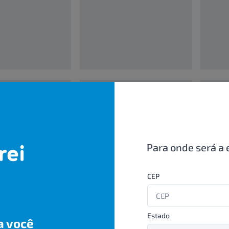
00000000
0000000
UN/1
UN/1
R$ 00,00
R$ 00,
Para onde será a 
CEP
Estado
a você