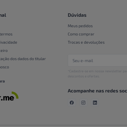
nal
Dúvidas
Meus pedidos
 termos
Como comprar
rivacidade
Trocas e devoluções
eiro
tação dos dados do titular
nosco
*Cadastre-se em nossa newsletter pa
descontos e ofertas.
ura
Acompanhe nas redes soc