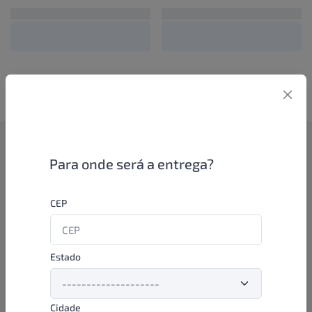
Como funciona
Para onde será a entrega?
Se você é um lojista de perfumaria ou farmácia, está apto a
CEP
aproveitar as promoções e ofertas direto das indústrias de
beleza e higiene em nossa plataforma. E o melhor: você continua
comprando de seus distribuidores parceiros e encontra novos
distribuidores para comprar cada vez com mais praticidade e
Estado
agilidade. Aproveite!
Cidade
Formas de pagamento