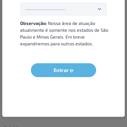
Observação:
Nossa área de atuação
Institucional
atualmente é somente nos estados de São
Paulo e Minas Gerais. Em breve
Sobre nós
expandiremos para outros estados.
Condições e termos
Política de privacidade
Seja um parceiro
Entrar
LGPD - Solicitação dos dados do titular
Trabalhe conosco
Compra segura