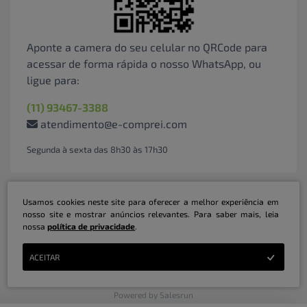
Aponte a camera do seu celular no QRCode para
acessar de forma rápida o nosso WhatsApp, ou
ligue para:
(11) 93467-3388
atendimento@e-comprei.com
Segunda à sexta das 8h30 às 17h30
Usamos cookies neste site para oferecer a melhor experiência em
nosso site e mostrar anúncios relevantes. Para saber mais, leia
nossa
política de privacidade
.
Marketplace B2B Serviços Inteligentes Ltda | CNPJ: 31.415.786/0001-31 | ©
ACEITAR
Copyright 2026 - Todos os direitos reservados
Powered by Salesrun