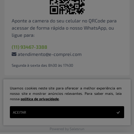
Aponte a camera do seu celular no QRCode para
acessar de forma rápida o nosso WhatsApp, ou
ligue para:
(11) 93467-3388
atendimento@e-comprei.com
Segunda à sexta das 8h30 às 17h30
Usamos cookies neste site para oferecer a melhor experiência em
nosso site e mostrar anúncios relevantes. Para saber mais, leia
nossa
política de privacidade
.
Marketplace B2B Serviços Inteligentes Ltda | CNPJ: 31.415.786/0001-31 | ©
ACEITAR
Copyright 2026 - Todos os direitos reservados
Powered by Salesrun