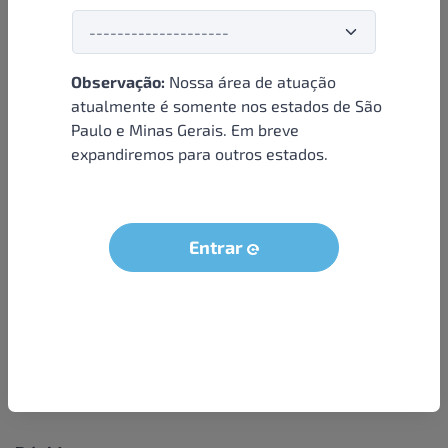
Observação:
Nossa área de atuação
Institucional
atualmente é somente nos estados de São
Paulo e Minas Gerais. Em breve
Sobre nós
expandiremos para outros estados.
Condições e termos
Política de privacidade
Seja um parceiro
Entrar
LGPD - Solicitação dos dados do titular
Trabalhe conosco
Compra segura