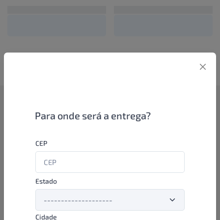
Como funciona
Para onde será a entrega?
Se você é um lojista de perfumaria ou farmácia, está apto a
CEP
aproveitar as promoções e ofertas direto das indústrias de
beleza e higiene em nossa plataforma. E o melhor: você continua
comprando de seus distribuidores parceiros e encontra novos
distribuidores para comprar cada vez com mais praticidade e
Estado
agilidade. Aproveite!
Cidade
Formas de pagamento