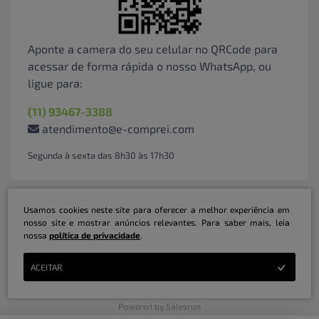
Aponte a camera do seu celular no QRCode para
acessar de forma rápida o nosso WhatsApp, ou
ligue para:
(11) 93467-3388
atendimento@e-comprei.com
Segunda à sexta das 8h30 às 17h30
Usamos cookies neste site para oferecer a melhor experiência em
nosso site e mostrar anúncios relevantes. Para saber mais, leia
nossa
política de privacidade
.
Marketplace B2B Serviços Inteligentes Ltda | CNPJ: 31.415.786/0001-31 | ©
ACEITAR
Copyright 2026 - Todos os direitos reservados
Powered by Salesrun