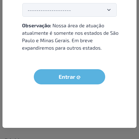
Observação:
Nossa área de atuação
Institucional
atualmente é somente nos estados de São
Paulo e Minas Gerais. Em breve
Sobre nós
expandiremos para outros estados.
Condições e termos
Política de privacidade
Seja um parceiro
Entrar
LGPD - Solicitação dos dados do titular
Trabalhe conosco
Compra segura