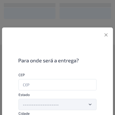
Como funciona
Para onde será a entrega?
Se você é um lojista de perfumaria ou farmácia, está apto a
CEP
aproveitar as promoções e ofertas direto das indústrias de
beleza e higiene em nossa plataforma. E o melhor: você continua
comprando de seus distribuidores parceiros e encontra novos
distribuidores para comprar cada vez com mais praticidade e
Estado
agilidade. Aproveite!
Cidade
Formas de pagamento