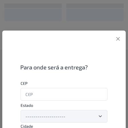
Como funciona
Para onde será a entrega?
Se você é um lojista de perfumaria ou farmácia, está apto a
CEP
aproveitar as promoções e ofertas direto das indústrias de
beleza e higiene em nossa plataforma. E o melhor: você continua
comprando de seus distribuidores parceiros e encontra novos
distribuidores para comprar cada vez com mais praticidade e
Estado
agilidade. Aproveite!
Cidade
Formas de pagamento