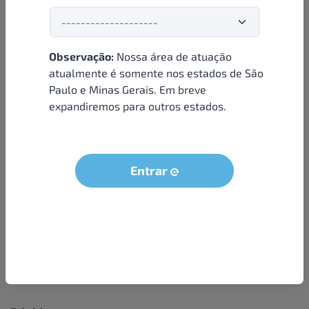
Observação:
Nossa área de atuação
Institucional
atualmente é somente nos estados de São
Paulo e Minas Gerais. Em breve
Sobre nós
expandiremos para outros estados.
Condições e termos
Política de privacidade
Seja um parceiro
Entrar
LGPD - Solicitação dos dados do titular
Trabalhe conosco
Compra segura