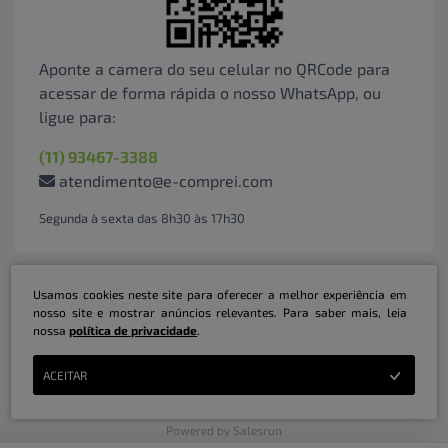
Aponte a camera do seu celular no QRCode para
acessar de forma rápida o nosso WhatsApp, ou
ligue para:
(11) 93467-3388
atendimento@e-comprei.com
Segunda à sexta das 8h30 às 17h30
Usamos cookies neste site para oferecer a melhor experiência em
nosso site e mostrar anúncios relevantes. Para saber mais, leia
nossa
política de privacidade
.
Marketplace B2B Serviços Inteligentes Ltda | CNPJ: 31.415.786/0001-31 | ©
ACEITAR
Copyright 2026 - Todos os direitos reservados
Powered by Salesrun