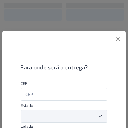
Como funciona
Para onde será a entrega?
Se você é um lojista de perfumaria ou farmácia, está apto a
CEP
aproveitar as promoções e ofertas direto das indústrias de
beleza e higiene em nossa plataforma. E o melhor: você continua
comprando de seus distribuidores parceiros e encontra novos
distribuidores para comprar cada vez com mais praticidade e
Estado
agilidade. Aproveite!
Cidade
Formas de pagamento