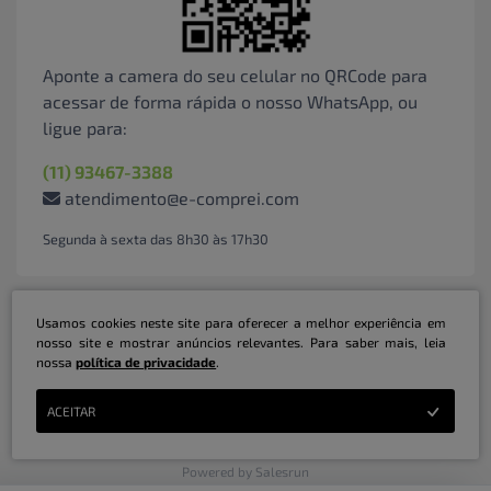
Aponte a camera do seu celular no QRCode para
acessar de forma rápida o nosso WhatsApp, ou
ligue para:
(11) 93467-3388
atendimento@e-comprei.com
Segunda à sexta das 8h30 às 17h30
Usamos cookies neste site para oferecer a melhor experiência em
nosso site e mostrar anúncios relevantes. Para saber mais, leia
nossa
política de privacidade
.
Marketplace B2B Serviços Inteligentes Ltda | CNPJ: 31.415.786/0001-31 | ©
ACEITAR
Copyright 2026 - Todos os direitos reservados
Powered by Salesrun