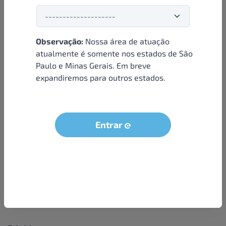
Observação:
Nossa área de atuação
Institucional
atualmente é somente nos estados de São
Paulo e Minas Gerais. Em breve
Sobre nós
expandiremos para outros estados.
Condições e termos
Política de privacidade
Seja um parceiro
Entrar
LGPD - Solicitação dos dados do titular
Trabalhe conosco
Compra segura