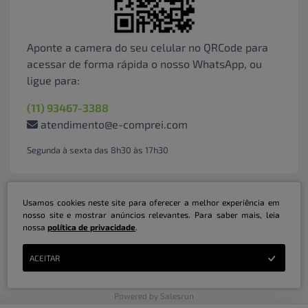
Aponte a camera do seu celular no QRCode para
acessar de forma rápida o nosso WhatsApp, ou
ligue para:
(11) 93467-3388
atendimento@e-comprei.com
Segunda à sexta das 8h30 às 17h30
Usamos cookies neste site para oferecer a melhor experiência em
nosso site e mostrar anúncios relevantes. Para saber mais, leia
nossa
política de privacidade
.
Marketplace B2B Serviços Inteligentes Ltda | CNPJ: 31.415.786/0001-31 | ©
ACEITAR
Copyright 2026 - Todos os direitos reservados
Powered by Salesrun