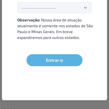
Observação:
Nossa área de atuação
Institucional
atualmente é somente nos estados de São
Paulo e Minas Gerais. Em breve
Sobre nós
expandiremos para outros estados.
Condições e termos
Política de privacidade
Seja um parceiro
Entrar
LGPD - Solicitação dos dados do titular
Trabalhe conosco
Compra segura