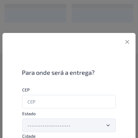
Como funciona
Para onde será a entrega?
Se você é um lojista de perfumaria ou farmácia, está apto a
CEP
aproveitar as promoções e ofertas direto das indústrias de
beleza e higiene em nossa plataforma. E o melhor: você continua
comprando de seus distribuidores parceiros e encontra novos
distribuidores para comprar cada vez com mais praticidade e
Estado
agilidade. Aproveite!
Cidade
Formas de pagamento