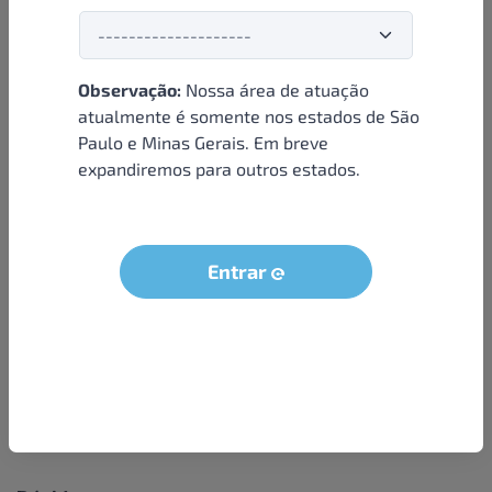
Observação:
Nossa área de atuação
Institucional
atualmente é somente nos estados de São
Paulo e Minas Gerais. Em breve
Sobre nós
expandiremos para outros estados.
Condições e termos
Política de privacidade
Seja um parceiro
Entrar
LGPD - Solicitação dos dados do titular
Trabalhe conosco
Compra segura