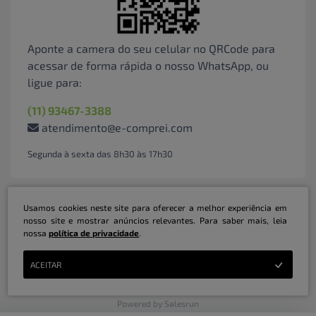
Aponte a camera do seu celular no QRCode para
acessar de forma rápida o nosso WhatsApp, ou
ligue para:
(11) 93467-3388
atendimento@e-comprei.com
Segunda à sexta das 8h30 às 17h30
Usamos cookies neste site para oferecer a melhor experiência em
nosso site e mostrar anúncios relevantes. Para saber mais, leia
nossa
política de privacidade
.
Marketplace B2B Serviços Inteligentes Ltda | CNPJ: 31.415.786/0001-31 | ©
ACEITAR
Copyright 2026 - Todos os direitos reservados
Powered by Salesrun