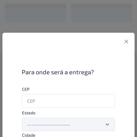
Como funciona
Para onde será a entrega?
Se você é um lojista de perfumaria ou farmácia, está apto a
CEP
aproveitar as promoções e ofertas direto das indústrias de
beleza e higiene em nossa plataforma. E o melhor: você continua
comprando de seus distribuidores parceiros e encontra novos
distribuidores para comprar cada vez com mais praticidade e
Estado
agilidade. Aproveite!
Cidade
Formas de pagamento