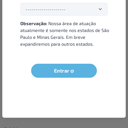
Observação:
Nossa área de atuação
Institucional
atualmente é somente nos estados de São
Paulo e Minas Gerais. Em breve
Sobre nós
expandiremos para outros estados.
Condições e termos
Política de privacidade
Seja um parceiro
Entrar
LGPD - Solicitação dos dados do titular
Trabalhe conosco
Compra segura