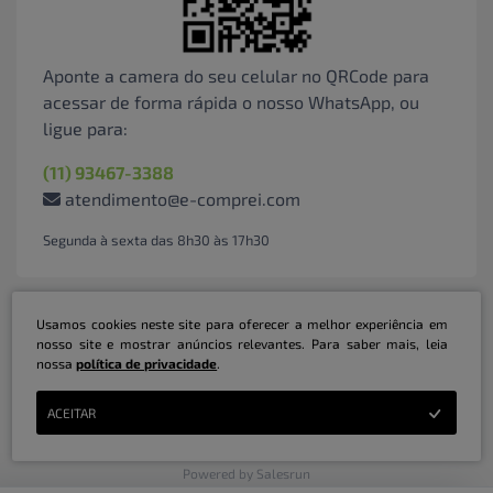
Aponte a camera do seu celular no QRCode para
acessar de forma rápida o nosso WhatsApp, ou
ligue para:
(11) 93467-3388
atendimento@e-comprei.com
Segunda à sexta das 8h30 às 17h30
Usamos cookies neste site para oferecer a melhor experiência em
nosso site e mostrar anúncios relevantes. Para saber mais, leia
nossa
política de privacidade
.
Marketplace B2B Serviços Inteligentes Ltda | CNPJ: 31.415.786/0001-31 | ©
ACEITAR
Copyright 2026 - Todos os direitos reservados
Powered by Salesrun