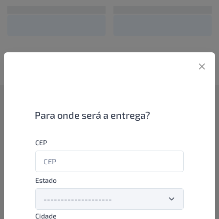
Como funciona
Para onde será a entrega?
Se você é um lojista de perfumaria ou farmácia, está apto a
CEP
aproveitar as promoções e ofertas direto das indústrias de
beleza e higiene em nossa plataforma. E o melhor: você continua
comprando de seus distribuidores parceiros e encontra novos
distribuidores para comprar cada vez com mais praticidade e
Estado
agilidade. Aproveite!
Cidade
Formas de pagamento