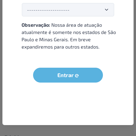
Observação:
Nossa área de atuação
Institucional
atualmente é somente nos estados de São
Paulo e Minas Gerais. Em breve
Sobre nós
expandiremos para outros estados.
Condições e termos
Política de privacidade
Seja um parceiro
Entrar
LGPD - Solicitação dos dados do titular
Trabalhe conosco
Compra segura