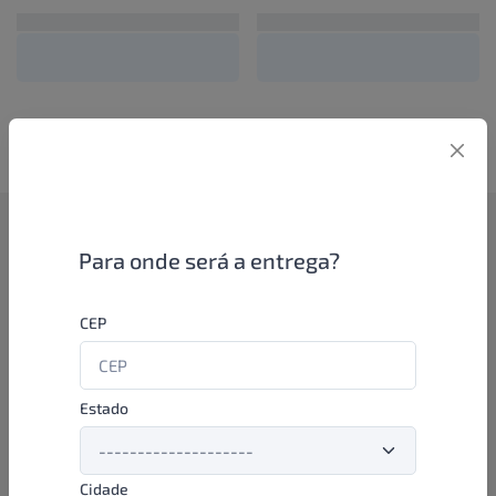
Como funciona
Para onde será a entrega?
Se você é um lojista de perfumaria ou farmácia, está apto a
CEP
aproveitar as promoções e ofertas direto das indústrias de
beleza e higiene em nossa plataforma. E o melhor: você continua
comprando de seus distribuidores parceiros e encontra novos
distribuidores para comprar cada vez com mais praticidade e
Estado
agilidade. Aproveite!
Cidade
Formas de pagamento