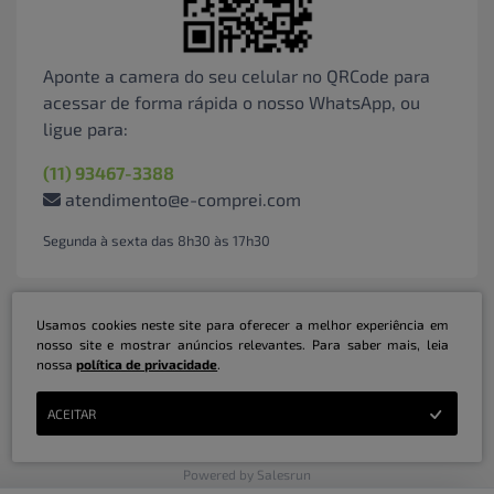
Aponte a camera do seu celular no QRCode para
acessar de forma rápida o nosso WhatsApp, ou
ligue para:
(11) 93467-3388
atendimento@e-comprei.com
Segunda à sexta das 8h30 às 17h30
Usamos cookies neste site para oferecer a melhor experiência em
nosso site e mostrar anúncios relevantes. Para saber mais, leia
nossa
política de privacidade
.
Marketplace B2B Serviços Inteligentes Ltda | CNPJ: 31.415.786/0001-31 | ©
ACEITAR
Copyright 2026 - Todos os direitos reservados
Powered by Salesrun