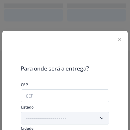
Como funciona
Para onde será a entrega?
Se você é um lojista de perfumaria ou farmácia, está apto a
CEP
aproveitar as promoções e ofertas direto das indústrias de
beleza e higiene em nossa plataforma. E o melhor: você continua
comprando de seus distribuidores parceiros e encontra novos
distribuidores para comprar cada vez com mais praticidade e
Estado
agilidade. Aproveite!
Cidade
Formas de pagamento