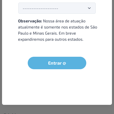
Observação:
Nossa área de atuação
Institucional
atualmente é somente nos estados de São
Paulo e Minas Gerais. Em breve
Sobre nós
expandiremos para outros estados.
Condições e termos
Política de privacidade
Seja um parceiro
Entrar
LGPD - Solicitação dos dados do titular
Trabalhe conosco
Compra segura