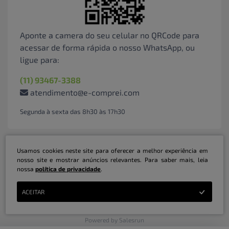
Aponte a camera do seu celular no QRCode para
acessar de forma rápida o nosso WhatsApp, ou
ligue para:
(11) 93467-3388
atendimento@e-comprei.com
Segunda à sexta das 8h30 às 17h30
Usamos cookies neste site para oferecer a melhor experiência em
nosso site e mostrar anúncios relevantes. Para saber mais, leia
nossa
política de privacidade
.
Marketplace B2B Serviços Inteligentes Ltda | CNPJ: 31.415.786/0001-31 | ©
ACEITAR
Copyright 2026 - Todos os direitos reservados
Powered by Salesrun