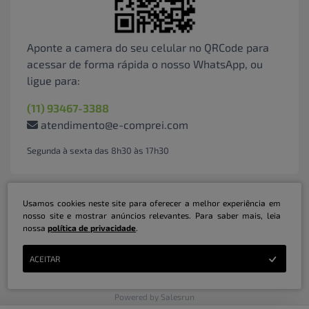
Aponte a camera do seu celular no QRCode para
acessar de forma rápida o nosso WhatsApp, ou
ligue para:
(11) 93467-3388
atendimento@e-comprei.com
Segunda à sexta das 8h30 às 17h30
Usamos cookies neste site para oferecer a melhor experiência em
nosso site e mostrar anúncios relevantes. Para saber mais, leia
nossa
política de privacidade
.
Marketplace B2B Serviços Inteligentes Ltda | CNPJ: 31.415.786/0001-31 | ©
ACEITAR
Copyright 2026 - Todos os direitos reservados
Powered by Salesrun