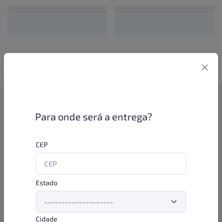
Como funciona
Para onde será a entrega?
Se você é um lojista de perfumaria ou farmácia, está apto a
CEP
aproveitar as promoções e ofertas direto das indústrias de
beleza e higiene em nossa plataforma. E o melhor: você continua
comprando de seus distribuidores parceiros e encontra novos
distribuidores para comprar cada vez com mais praticidade e
Estado
agilidade. Aproveite!
Cidade
Formas de pagamento