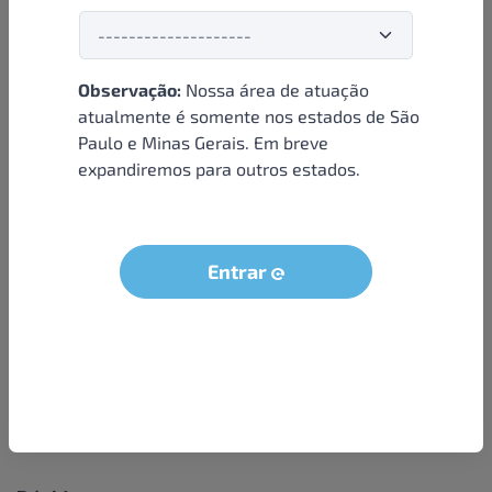
Observação:
Nossa área de atuação
Institucional
atualmente é somente nos estados de São
Paulo e Minas Gerais. Em breve
Sobre nós
expandiremos para outros estados.
Condições e termos
Política de privacidade
Seja um parceiro
Entrar
LGPD - Solicitação dos dados do titular
Trabalhe conosco
Compra segura