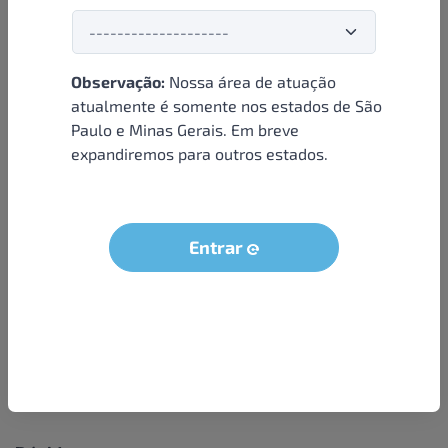
Observação:
Nossa área de atuação
Institucional
atualmente é somente nos estados de São
Paulo e Minas Gerais. Em breve
Sobre nós
expandiremos para outros estados.
Condições e termos
Política de privacidade
Seja um parceiro
Entrar
LGPD - Solicitação dos dados do titular
Trabalhe conosco
Compra segura