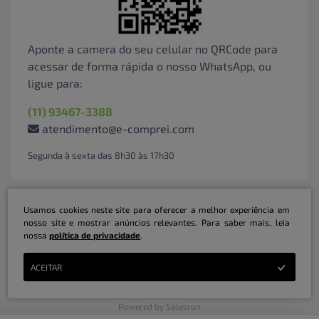
Aponte a camera do seu celular no QRCode para
acessar de forma rápida o nosso WhatsApp, ou
ligue para:
(11) 93467-3388
atendimento@e-comprei.com
Segunda à sexta das 8h30 às 17h30
Usamos cookies neste site para oferecer a melhor experiência em
nosso site e mostrar anúncios relevantes. Para saber mais, leia
nossa
política de privacidade
.
Marketplace B2B Serviços Inteligentes Ltda | CNPJ: 31.415.786/0001-31 | ©
ACEITAR
Copyright 2026 - Todos os direitos reservados
Powered by Salesrun