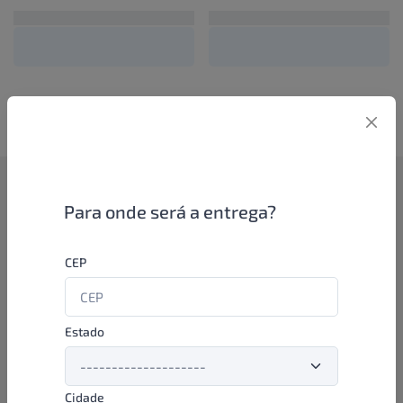
Como funciona
Para onde será a entrega?
Se você é um lojista de perfumaria ou farmácia, está apto a
CEP
aproveitar as promoções e ofertas direto das indústrias de
beleza e higiene em nossa plataforma. E o melhor: você continua
comprando de seus distribuidores parceiros e encontra novos
distribuidores para comprar cada vez com mais praticidade e
Estado
agilidade. Aproveite!
Cidade
Formas de pagamento