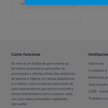
Frasco
Aney
Creme e Gel Dental
Lata
Ann Bow
Creme Para Área Do Olho
Pacote
Antimos
Crespos e Cacheados
Pacote
Aptamil
Cuidado Com A Mão
Pacote
Aptanutri
Cuidados bucais especiais
Par
Arovida
Cuidados com o couro
cabeludo
Pote
Ascenda
Cuidados Com Os Pés
Unidade
Como funciona
Institucio
Asepxia
Cuidados especiais
Australian Gold
Se você é um lojista de perfumaria ou
Sobre nós
Cuidados especiais para
farmácia, está apto a aproveitar as
Axe
Condições e
cabelos
promoções e ofertas direto das indústrias
Babymed
Política de p
de beleza e higiene em nossa plataforma.
Cuidados Pessoais
Babysec
E o melhor: você continua comprando de
Seja um parc
Dentaduras
seus distribuidores parceiros e encontra
Banana Boat
LGPD - Solici
Descoloração
novos distribuidores para comprar cada
Band-Aid
Trabalhe co
vez com mais praticidade e agilidade.
DESCOLORANTE
Aproveite!
Barla