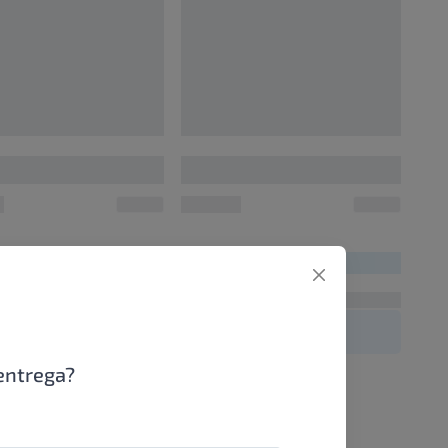
0
00000000
UN/1
UN/1
00
R$ 00,00
entrega?