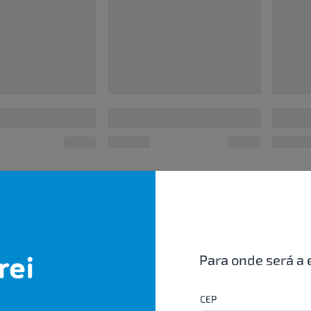
00000000
0000000
UN/1
UN/1
R$ 00,00
R$ 00,
Para onde será a 
CEP