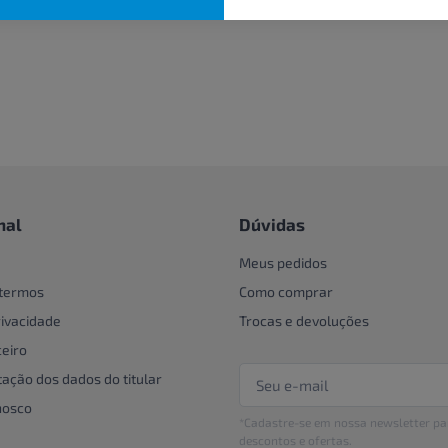
nal
Dúvidas
Meus pedidos
 termos
Como comprar
rivacidade
Trocas e devoluções
eiro
tação dos dados do titular
nosco
*Cadastre-se em nossa newsletter pa
descontos e ofertas.