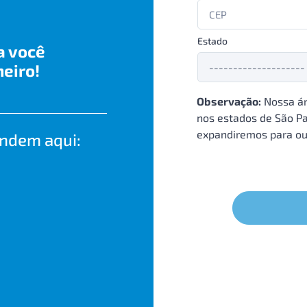
Estado
a você
eiro!
Observação:
Nossa ár
nos estados de São Pa
expandiremos para ou
endem aqui: