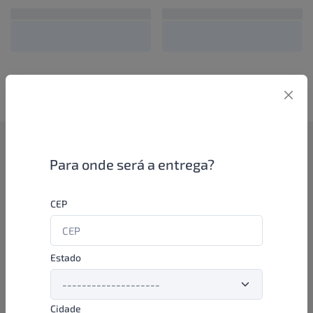
Como funciona
Para onde será a entrega?
Se você é um lojista de perfumaria ou farmácia, está apto a
CEP
aproveitar as promoções e ofertas direto das indústrias de
beleza e higiene em nossa plataforma. E o melhor: você continua
comprando de seus distribuidores parceiros e encontra novos
distribuidores para comprar cada vez com mais praticidade e
Estado
agilidade. Aproveite!
Cidade
Formas de pagamento