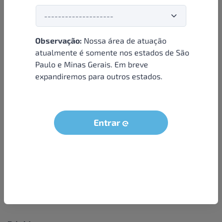
Observação:
Nossa área de atuação
Institucional
atualmente é somente nos estados de São
Paulo e Minas Gerais. Em breve
Sobre nós
expandiremos para outros estados.
Condições e termos
Política de privacidade
Seja um parceiro
Entrar
LGPD - Solicitação dos dados do titular
Trabalhe conosco
Compra segura