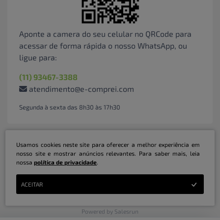
Aponte a camera do seu celular no QRCode para
acessar de forma rápida o nosso WhatsApp, ou
ligue para:
(11) 93467-3388
atendimento@e-comprei.com
Segunda à sexta das 8h30 às 17h30
Usamos cookies neste site para oferecer a melhor experiência em
nosso site e mostrar anúncios relevantes. Para saber mais, leia
nossa
política de privacidade
.
Marketplace B2B Serviços Inteligentes Ltda | CNPJ: 31.415.786/0001-31 | ©
ACEITAR
Copyright 2026 - Todos os direitos reservados
Powered by Salesrun