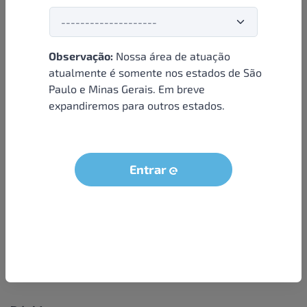
Observação:
Nossa área de atuação
Institucional
atualmente é somente nos estados de São
Paulo e Minas Gerais. Em breve
Sobre nós
expandiremos para outros estados.
Condições e termos
Política de privacidade
Seja um parceiro
Entrar
LGPD - Solicitação dos dados do titular
Trabalhe conosco
Compra segura