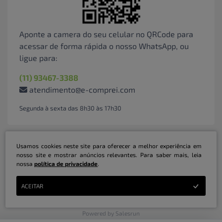
Aponte a camera do seu celular no QRCode para
acessar de forma rápida o nosso WhatsApp, ou
ligue para:
(11) 93467-3388
atendimento@e-comprei.com
Segunda à sexta das 8h30 às 17h30
Usamos cookies neste site para oferecer a melhor experiência em
nosso site e mostrar anúncios relevantes. Para saber mais, leia
nossa
política de privacidade
.
Marketplace B2B Serviços Inteligentes Ltda | CNPJ: 31.415.786/0001-31 | ©
ACEITAR
Copyright 2026 - Todos os direitos reservados
Powered by Salesrun