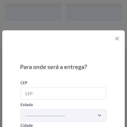
Como funciona
Para onde será a entrega?
Se você é um lojista de perfumaria ou farmácia, está apto a
CEP
aproveitar as promoções e ofertas direto das indústrias de
beleza e higiene em nossa plataforma. E o melhor: você continua
comprando de seus distribuidores parceiros e encontra novos
distribuidores para comprar cada vez com mais praticidade e
Estado
agilidade. Aproveite!
Cidade
Formas de pagamento