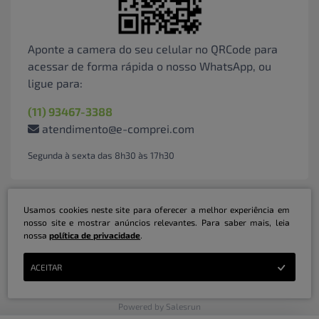
Aponte a camera do seu celular no QRCode para
acessar de forma rápida o nosso WhatsApp, ou
ligue para:
(11) 93467-3388
atendimento@e-comprei.com
Segunda à sexta das 8h30 às 17h30
Usamos cookies neste site para oferecer a melhor experiência em
nosso site e mostrar anúncios relevantes. Para saber mais, leia
nossa
política de privacidade
.
Marketplace B2B Serviços Inteligentes Ltda | CNPJ: 31.415.786/0001-31 | ©
ACEITAR
Copyright 2026 - Todos os direitos reservados
Powered by Salesrun