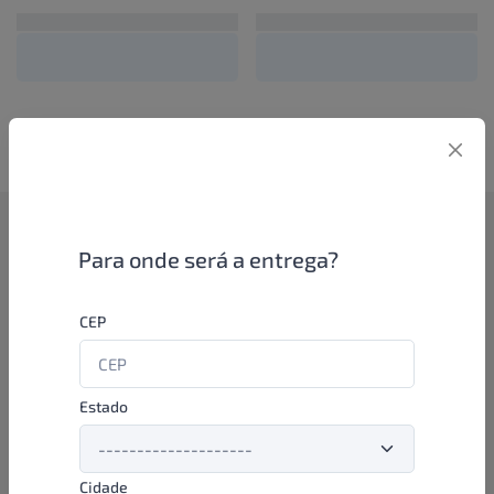
Como funciona
Para onde será a entrega?
Se você é um lojista de perfumaria ou farmácia, está apto a
CEP
aproveitar as promoções e ofertas direto das indústrias de
beleza e higiene em nossa plataforma. E o melhor: você continua
comprando de seus distribuidores parceiros e encontra novos
distribuidores para comprar cada vez com mais praticidade e
Estado
agilidade. Aproveite!
Cidade
Formas de pagamento