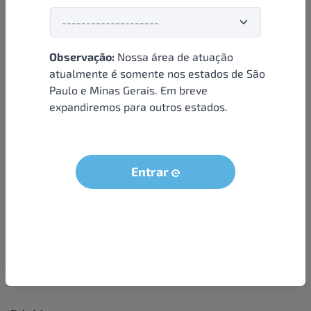
Observação:
Nossa área de atuação
Institucional
atualmente é somente nos estados de São
Paulo e Minas Gerais. Em breve
Sobre nós
expandiremos para outros estados.
Condições e termos
Política de privacidade
Seja um parceiro
Entrar
LGPD - Solicitação dos dados do titular
Trabalhe conosco
Compra segura